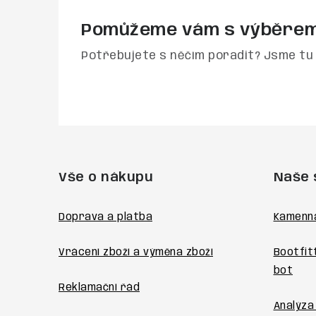
Pomůžeme vám s výběre
Potřebujete s něčím poradit? Jsme tu 
Z
á
Vše o nákupu
Naše 
p
a
Doprava a platba
Kamenn
t
Vrácení zboží a výměna zboží
Bootfit
í
bot
Reklamační řád
Analýza