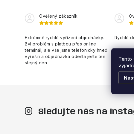
c
í
Ověřený zákazník
Ov
p
r
Extrémně rychlé vyřízení objednávky.
Rychlé d
v
Byl problém s platbou přes online
terminál, ale vše jsme telefonicky hned
k
vyřešili a objednávka odešla ještě ten
Tento 
y
stejný den.
vyjadř
v
Nas
ý
p
i
s
Sledujte nás na Ins
u