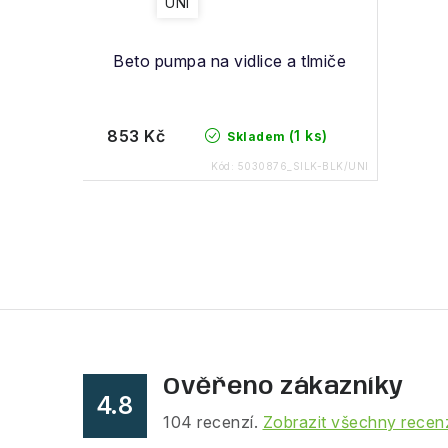
u
UNI
u
k
Beto pumpa na vidlice a tlmiče
k
t
t
ů
853 Kč
(1 ks)
Skladem
ů
Kód:
5030876_SILK-BLK/UNI
O
v
l
á
Ověřeno zákazníky
d
4.8
a
104
recenzí.
Zobrazit všechny recen