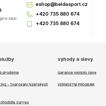
eshop
@
beldasport.cz
m
+420 735 880 674
pro vás!
+420 735 880 674
služby
Výhody a slevy
á prodejna
Garance nejnižší ceny
ting - tvarování lyžařských
VĚRNOSTNÍ PROGRAM
 chodidla Currex