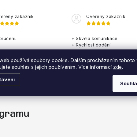
ěřený zákazník
Ověřený zákazník
oručení.
+ Skvělá komunikace
+ Rychlost dodání
+ Zbozi sedi
web používá soubory cookie. Dalším procházením tohoto
ujete souhlas s jejich používáním. Více informací
zde
.
tavení
Souhla
tagramu