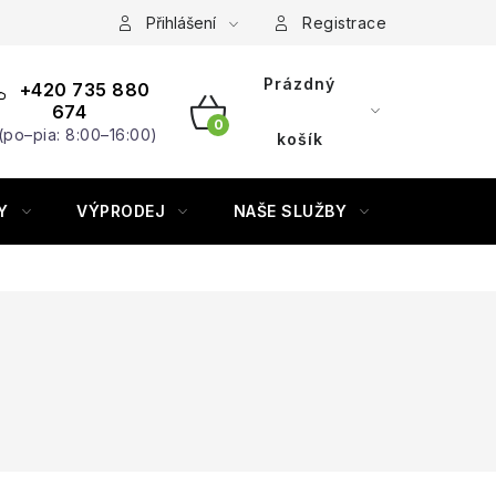
Přihlášení
Registrace
Prázdný
+420 735 880
674
(po–pia: 8:00–16:00)
NÁKUPNÍ
košík
KOŠÍK
Y
VÝPRODEJ
NAŠE SLUŽBY
ZNAČKY