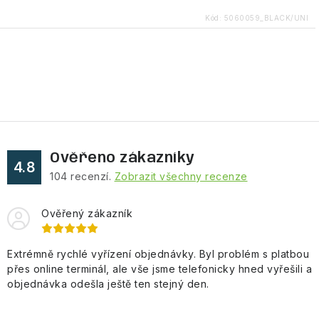
Kód:
5060059_BLACK/UNI
O
v
l
á
d
Ověřeno zákazníky
a
4.8
104
recenzí.
Zobrazit všechny recenze
c
í
Ověřený zákazník
p
r
Extrémně rychlé vyřízení objednávky. Byl problém s platbou
v
přes online terminál, ale vše jsme telefonicky hned vyřešili a
k
objednávka odešla ještě ten stejný den.
y
v