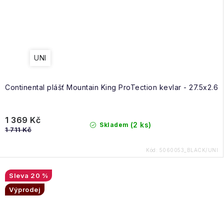
UNI
Continental plášť Mountain King ProTection kevlar - 27.5x2.6
1 369 Kč
(2 ks)
Skladem
1 711 Kč
Kód:
5060053_BLACK/UNI
20 %
Výprodej