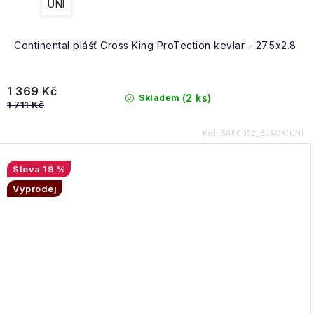
UNI
Continental plášť Cross King ProTection kevlar - 27.5x2.8
1 369 Kč
(2 ks)
Skladem
1 711 Kč
Kód:
5060052_BLACK/UNI
19 %
Výprodej