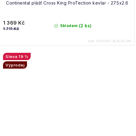
Continental plášť Cross King ProTection kevlar - 27.5x2.6
1 369 Kč
(2 ks)
Skladem
1 711 Kč
Kód:
5060051_BLACK/UNI
19 %
Výprodej