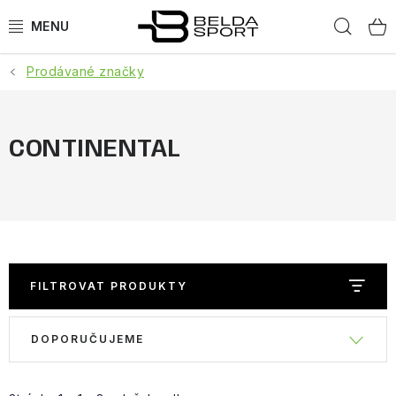
Přejít
Hled
na
obsah
Prodávané značky
SPORTY
BĚH
CONTINENTAL
GOLDBERGH
BOGNER
OBLEČENÍ
FILTROVAT PRODUKTY
BOTY
V
Ř
DOPORUČUJEME
ý
a
DOPLŇKY
p
z