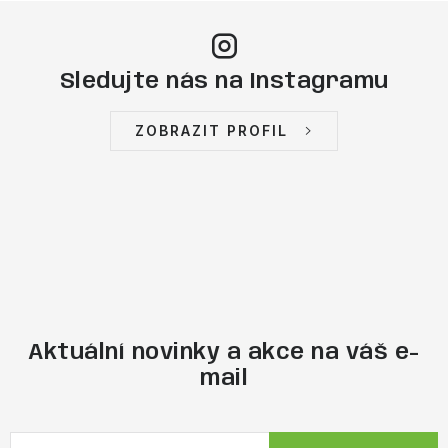
ý
p
i
Sledujte nás na Instagramu
s
u
ZOBRAZIT PROFIL
Aktuální novinky a akce na váš e-
mail