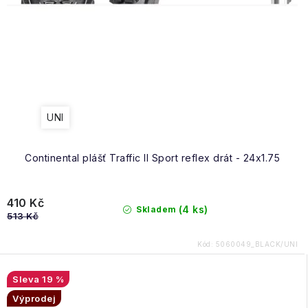
UNI
Continental plášť Traffic II Sport reflex drát - 24x1.75
410 Kč
(4 ks)
Skladem
513 Kč
Kód:
5060049_BLACK/UNI
19 %
Výprodej