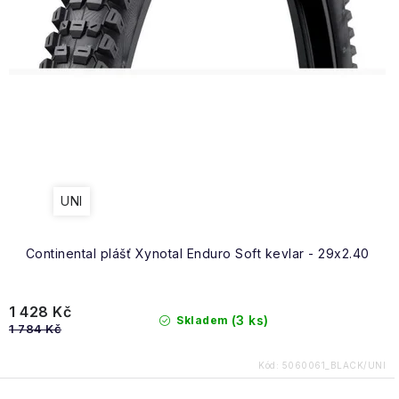
Obchodní podmínky
UNI
Continental plášť Xynotal Enduro Soft kevlar - 29x2.40
1 428 Kč
(3 ks)
Skladem
1 784 Kč
Kód:
5060061_BLACK/UNI