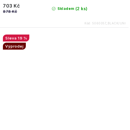
703 Kč
(2 ks)
Skladem
878 Kč
Kód:
5060057_BLACK/UNI
19 %
Výprodej