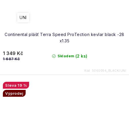
UNI
Continental plášť Terra Speed ProTection kevlar black -28
x1.35
1 349 Kč
(2 ks)
Skladem
1 687 Kč
Kód:
5060054_BLACK/UNI
19 %
Výprodej