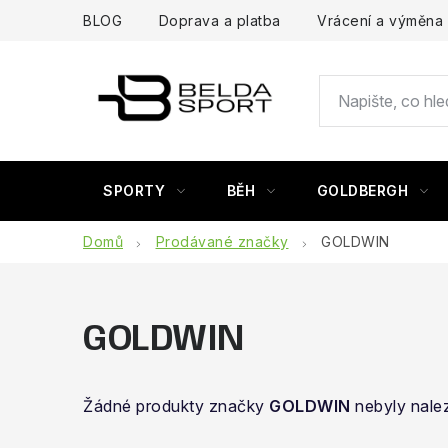
Přejít
BLOG
Doprava a platba
Vrácení a výměna
na
obsah
SPORTY
BĚH
GOLDBERGH
Domů
Prodávané značky
GOLDWIN
GOLDWIN
Žádné produkty značky
GOLDWIN
nebyly nalez