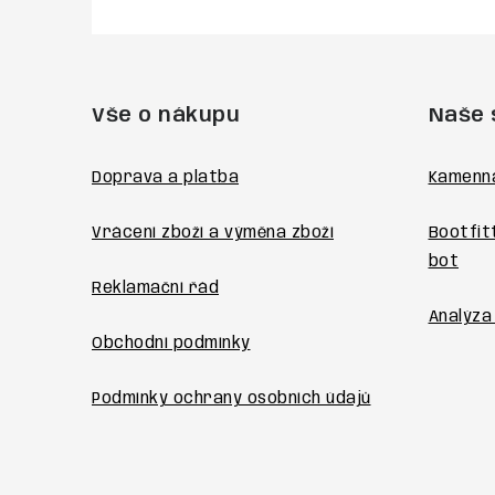
Z
á
Vše o nákupu
Naše 
p
a
Doprava a platba
Kamenn
t
Vrácení zboží a výměna zboží
Bootfit
í
bot
Reklamační řád
Analýza
Obchodní podmínky
Podmínky ochrany osobních údajů