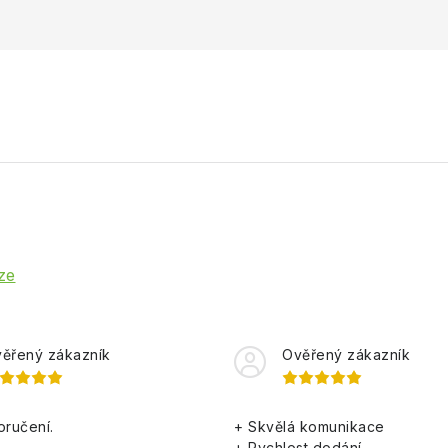
ze
ěřený zákazník
Ověřený zákazník
oručení.
+ Skvělá komunikace
+ Rychlost dodání