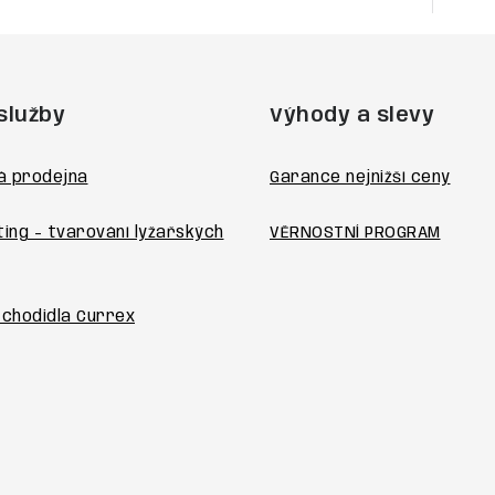
služby
Výhody a slevy
á prodejna
Garance nejnižší ceny
ting - tvarování lyžařských
VĚRNOSTNÍ PROGRAM
 chodidla Currex