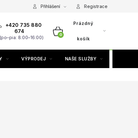
Přihlášení
Registrace
Prázdný
+420 735 880
674
(po–pia: 8:00–16:00)
NÁKUPNÍ
košík
KOŠÍK
Y
VÝPRODEJ
NAŠE SLUŽBY
ZNAČKY