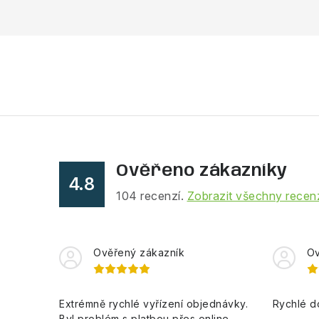
Ověřeno zákazníky
4.8
104
recenzí.
Zobrazit všechny recen
Ověřený zákazník
Ov
Extrémně rychlé vyřízení objednávky.
Rychlé d
Byl problém s platbou přes online