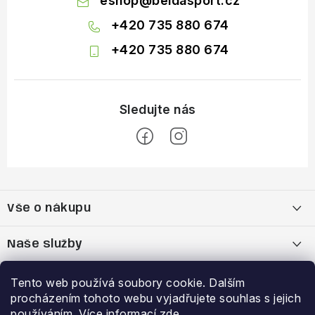
eshop
@
beldasport.cz
+420 735 880 674
+420 735 880 674
Z
á
Vše o nákupu
p
a
Doprava a platba
Naše služby
t
í
Vrácení zboží a výměna zboží
Kamenná prodejna
Výhody a slevy
Tento web používá soubory cookie. Dalším
procházením tohoto webu vyjadřujete souhlas s jejich
Reklamační řád
Bootfitting - tvarování lyžařských bot
Garance nejnižší ceny
používáním. Více informací
zde
.