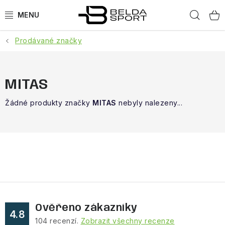
Přejít
Hled
na
obsah
Prodávané značky
SPORTY
BĚH
MITAS
GOLDBERGH
Žádné produkty značky
MITAS
nebyly nalezeny...
BOGNER
OBLEČENÍ
BOTY
DOPLŇKY
Ověřeno zákazníky
4.8
104
recenzí.
Zobrazit všechny recenze