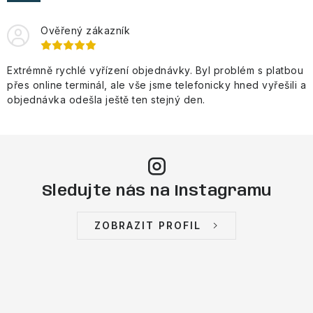
VÝPRODEJ
Ověřený zákazník
NAŠE SLUŽBY
Extrémně rychlé vyřízení objednávky. Byl problém s platbou
NEZAŘAZENÉ
přes online terminál, ale vše jsme telefonicky hned vyřešili a
objednávka odešla ještě ten stejný den.
NOVÝ IMPORT
ZIMNÍ SPORTY
LETNÍ SPORTY
Sledujte nás na Instagramu
EXTRAS
ZOBRAZIT PROFIL
ZNAČKY
BLOG
Doprava a platba
Vrácení a výměna zboží