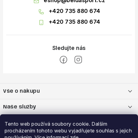
eshop
@
beldasport.cz
+420 735 880 674
+420 735 880 674
Z
á
Vše o nákupu
p
a
Doprava a platba
Naše služby
t
í
Vrácení zboží a výměna zboží
Kamenná prodejna
Výhody a slevy
Tento web používá soubory cookie. Dalším
procházením tohoto webu vyjadřujete souhlas s jejich
Reklamační řád
Bootfitting - tvarování lyžařských bot
Garance nejnižší ceny
používáním. Více informací
zde
.