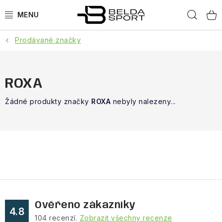
Přejít
Hled
na
obsah
Prodávané značky
SPORTY
BĚH
ROXA
GOLDBERGH
Žádné produkty značky
ROXA
nebyly nalezeny...
BOGNER
OBLEČENÍ
BOTY
DOPLŇKY
Ověřeno zákazníky
4.8
104
recenzí.
Zobrazit všechny recenze