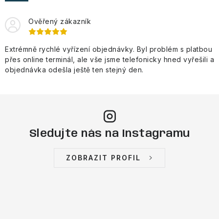
VÝPRODEJ
Ověřený zákazník
NAŠE SLUŽBY
Extrémně rychlé vyřízení objednávky. Byl problém s platbou
NEZAŘAZENÉ
přes online terminál, ale vše jsme telefonicky hned vyřešili a
objednávka odešla ještě ten stejný den.
NOVÝ IMPORT
ZIMNÍ SPORTY
LETNÍ SPORTY
Sledujte nás na Instagramu
EXTRAS
ZOBRAZIT PROFIL
ZNAČKY
BLOG
Doprava a platba
Vrácení a výměna zboží