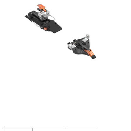
VÝPRODEJ
NAŠE SLUŽBY
NEZAŘAZENÉ
NOVÝ IMPORT
ZIMNÍ SPORTY
LETNÍ SPORTY
EXTRAS
ZNAČKY
BLOG
Doprava a platba
Vrácení a výměna zboží