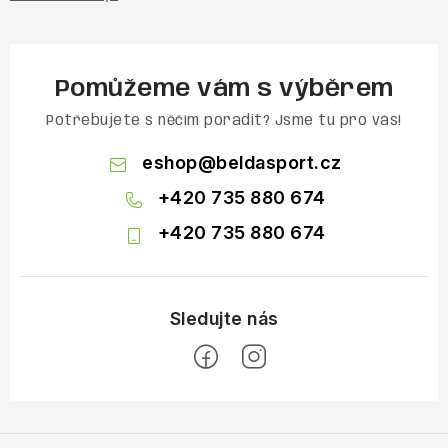
Pomůžeme vám s výběrem
Potřebujete s něčím poradit? Jsme tu pro vás!
eshop
@
beldasport.cz
+420 735 880 674
+420 735 880 674
Z
á