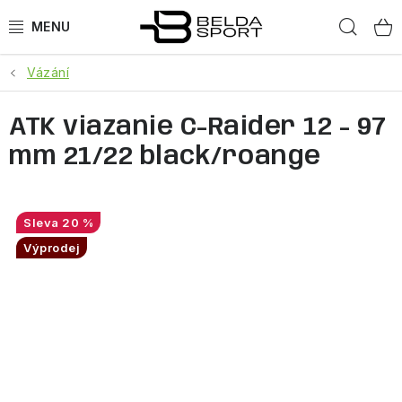
Přejít
Hled
na
obsah
Vázání
SPORTY
ATK viazanie C-Raider 12 - 97
BĚH
mm 21/22 black/roange
GOLDBERGH
BOGNER
20 %
Výprodej
OBLEČENÍ
BOTY
DOPLŇKY