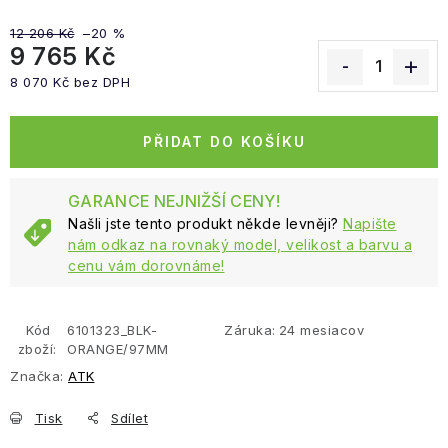
12 206 Kč
–20 %
9 765 Kč
8 070 Kč bez DPH
Měrná cena:
PŘIDAT DO KOŠÍKU
GARANCE NEJNIŽŠÍ CENY!
Našli jste tento produkt někde levněji?
Napište
nám odkaz na rovnaký model, velikost a barvu a
cenu vám dorovnáme!
Kód
6101323_BLK-
Záruka
:
24 mesiacov
zboží:
ORANGE/97MM
Značka:
ATK
Tisk
Sdílet