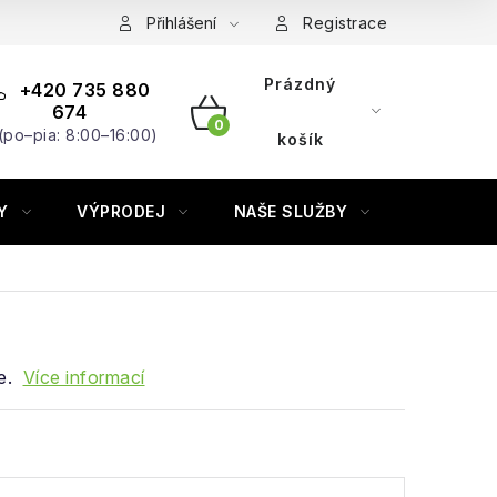
Přihlášení
Registrace
Prázdný
+420 735 880
674
(po–pia: 8:00–16:00)
NÁKUPNÍ
košík
KOŠÍK
Y
VÝPRODEJ
NAŠE SLUŽBY
ZNAČKY
e.
Více informací