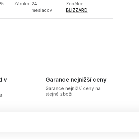
25
Záruka
:
24
Značka:
mesiacov
BLIZZARD
d v
Garance nejnižší ceny
Garance nejnižší ceny na
stejné zboží
ra