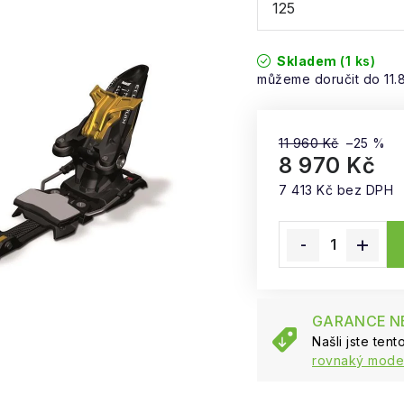
Skladem
(1 ks)
11.
11 960 Kč
–25 %
8 970 Kč
7 413 Kč bez DPH
Měrná cena:
GARANCE NE
Našli jste ten
rovnaký model