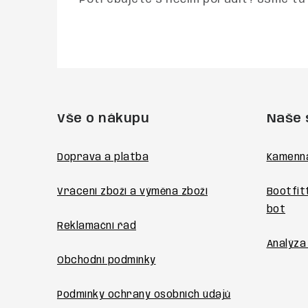
Z
á
Vše o nákupu
Naše 
p
a
Doprava a platba
Kamenn
t
Vrácení zboží a výměna zboží
Bootfit
í
bot
Reklamační řád
Analýza
Obchodní podmínky
Podmínky ochrany osobních údajů