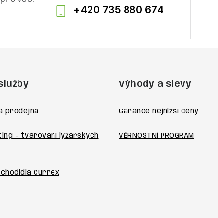
+420 735 880 674
služby
Výhody a slevy
á prodejna
Garance nejnižší ceny
ting - tvarování lyžařských
VĚRNOSTNÍ PROGRAM
 chodidla Currex