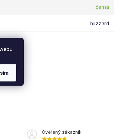
černá
blizzard
 webu
sím
Ověřený zákazník