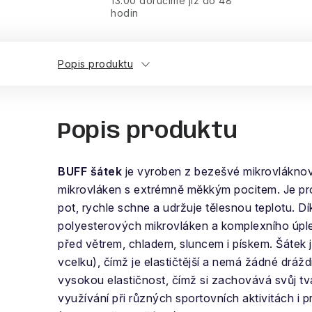
13:00 doručíme již do 48
hodin
Popis produktu
Popis produktu
BUFF šátek
je vyroben z bezešvé mikrovlákno
mikrovláken s extrémně měkkým pocitem. Je p
pot, rychle schne a udržuje tělesnou teplotu. D
polyesterových mikrovláken a komplexního úpl
před větrem, chladem, sluncem i pískem. Šátek 
vcelku), čímž je elastičtější a nemá žádné dráž
vysokou elastičnost, čímž si zachovává svůj tvar
využívání při různých sportovních aktivitách i 