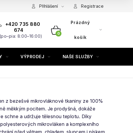
Přihlášení
Registrace
Prázdný
+420 735 880
674
(po–pia: 8:00–16:00)
NÁKUPNÍ
košík
KOŠÍK
Y
VÝPRODEJ
NAŠE SLUŽBY
ZNAČKY
en z bezešvé mikrovláknové tkaniny ze 100%
mně měkkým pocitem. Je prodyšná, dokáže
e schne a udržuje tělesnou teplotu. Díky
 polyesterových mikrovláken a komplexního
hrání před větrem, chladem, sluncem i pískem.