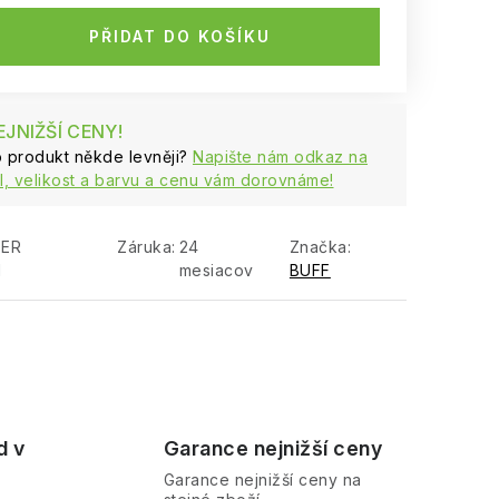
PŘIDAT DO KOŠÍKU
JNIŽŠÍ CENY!
to produkt někde levněji?
Napište nám odkaz na
, velikost a barvu a cenu vám dorovnáme!
TER
Záruka
:
24
Značka:
I
mesiacov
BUFF
d v
Garance nejnižší ceny
Garance nejnižší ceny na