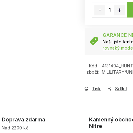
GARANCE NE
Našli jste ten
rovnaký model
Kód
4131404_HUN
zboží:
MILILITARY/UN
Tisk
Sdílet
Doprava zdarma
Kamenný obcho
Nitre
Nad 2200 kč