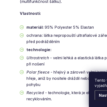
(multifunkčnost šátku).
Vlastnosti:
materiál:
95% Polyester 5% Elastan
ochrana: látka nepropouští ultrafialové záře
před podrážděním
technologie:
Ultrastretch
- velmi lehká a elastická látka 
při nošení
Polar fleece
- hřejivý a zároveň velmi jemný
hřeje, aniž by nositele dráždil nebo omezov
Tento 
pohybu
vyjadř
Recycled
- technologie, která je ekologicky 
Nas
recyklováním.