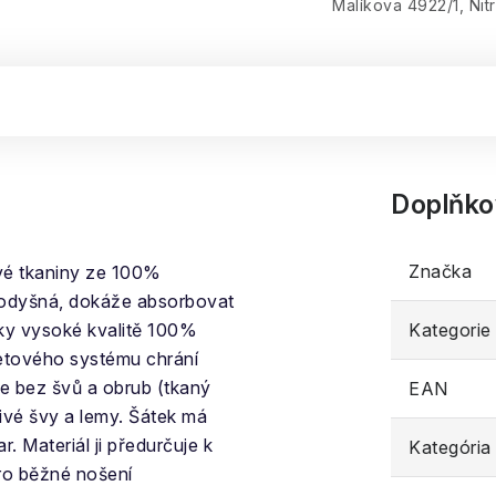
Malíkova 4922/1, Nit
Doplňko
Značka
vé tkaniny ze 100%
rodyšná, dokáže absorbovat
íky vysoké kvalitě 100%
Kategorie
etového systému chrání
je bez švů a obrub (tkaný
EAN
divé švy a lemy. Šátek má
. Materiál ji předurčuje k
Kategória
pro běžné nošení