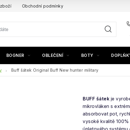
 zboží
Obchodní podmínky
BOGNER
OBLEČENÍ
BOTY
DOPLŇK
y
Buff šátek Original Buff New hunter military
BUFF šátek
je vyrob
mikrovláken s extré
absorbovat pot, rychl
vysoké kvalitě 100%
úpletového systému c