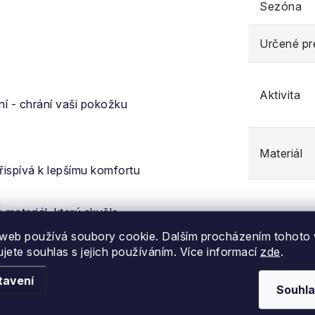
Sezóna
Určené pr
Aktivita
ní - chrání vaši pokožku
Materiál
přispívá k lepšímu komfortu
 materiál, který skvěle
al svou mohutností v
web používá soubory cookie. Dalším procházením tohoto
ujete souhlas s jejich používáním. Více informací
zde
.
šetrná. Materiál je vytvořen
tavení
Souhla