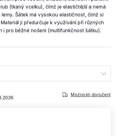
rub (tkaný vcelku), čímž je elastičtější a nemá
 lemy. Šátek má vysokou elastičnost, čímž si
Materiál ji předurčuje k využívání při různých
h i pro běžné nošení (multifunkčnost šátku).
Možnosti doručení
.8.2026