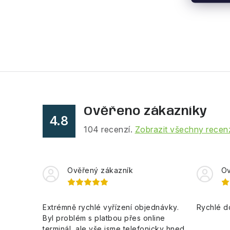
Ověřeno zákazníky
4.8
104
recenzí.
Zobrazit všechny recen
Ověřený zákazník
Ov
Extrémně rychlé vyřízení objednávky.
Rychlé d
Byl problém s platbou přes online
terminál, ale vše jsme telefonicky hned