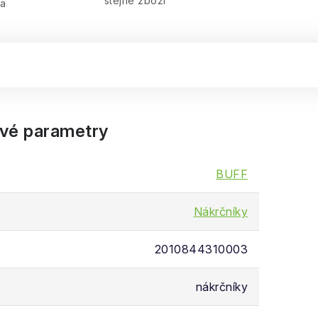
stejné zboží
ra
vé parametry
BUFF
Nákrčníky
2010844310003
nákrčníky