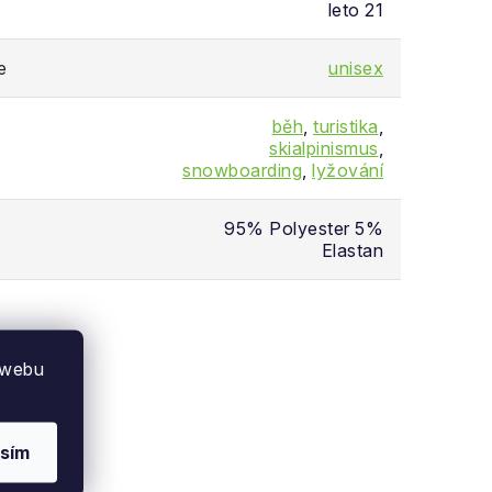
leto 21
e
unisex
běh
,
turistika
,
skialpinismus
,
snowboarding
,
lyžování
95% Polyester 5%
Elastan
 webu
sím