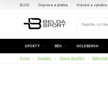
Přejít
BLOG
Doprava a platba
Vrácení a výměna
na
obsah
SPORTY
BĚH
GOLDBERGH
Domů
Doplňky
Zimné doplňky
Nákrčník