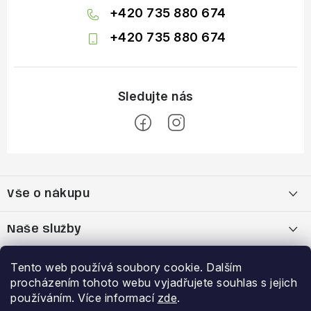
+420 735 880 674
+420 735 880 674
Z
á
Vše o nákupu
p
a
Doprava a platba
Naše služby
t
í
Vrácení zboží a výměna zboží
Kamenná prodejna
Výhody a slevy
Tento web používá soubory cookie. Dalším
procházením tohoto webu vyjadřujete souhlas s jejich
Reklamační řád
Bootfitting - tvarování lyžařských bot
Garance nejnižší ceny
používáním. Více informací
zde
.
Přihlášení