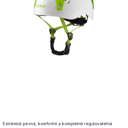
VÝPRODEJ
NAŠE SLUŽBY
NEZAŘAZENÉ
NOVÝ IMPORT
ZIMNÍ SPORTY
LETNÍ SPORTY
EXTRAS
ZNAČKY
BLOG
Doprava a platba
Vrácení a výměna zboží
Extrémně pevná, komfortní a kompletně regulovatelná