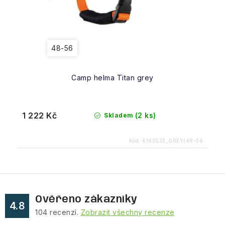
48-56
Camp helma Titan grey
1 222 Kč
(2 ks)
Skladem
Kód:
6140532_GREY/48-56
Ověřeno zákazníky
4.8
104
recenzí.
Zobrazit všechny recenze