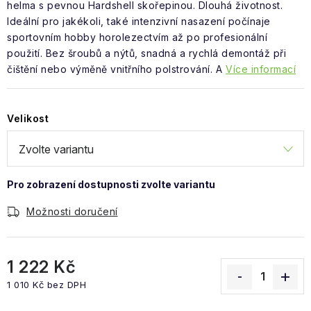
Obchodní podmínky
helma s pevnou Hardshell skořepinou. Dlouhá životnost.
Ideální pro jakékoli, také intenzivní nasazení počínaje
sportovním hobby horolezectvím až po profesionální
použití. Bez šroubů a nýtů, snadná a rychlá demontáž při
čištění nebo výměně vnitřního polstrování. A
Více informací
Velikost
Možnosti doručení
1 222 Kč
1 010 Kč bez DPH
Měrná cena: