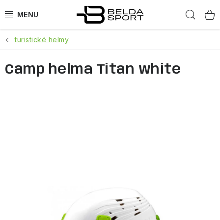
Přejít
Hled
na
obsah
turistické helmy
SPORTY
Camp helma Titan white
BĚH
GOLDBERGH
BOGNER
OBLEČENÍ
BOTY
DOPLŇKY