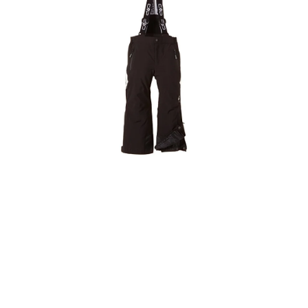
VÝPRODEJ
NAŠE SLUŽBY
NEZAŘAZENÉ
NOVÝ IMPORT
ZIMNÍ SPORTY
LETNÍ SPORTY
EXTRAS
ZNAČKY
BLOG
Doprava a platba
Vrácení a výměna zboží