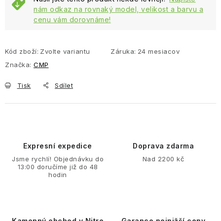
nám odkaz na rovnaký model, velikost a barvu a
cenu vám dorovnáme!
Kód zboží:
Zvolte variantu
Záruka
:
24 mesiacov
Značka:
CMP
Tisk
Sdílet
Expresní expedice
Doprava zdarma
Jsme rychlí! Objednávku do
Nad 2200 kč
13:00 doručíme již do 48
hodin
Kamenný obchod v Nitre
Garance nejnižší ceny