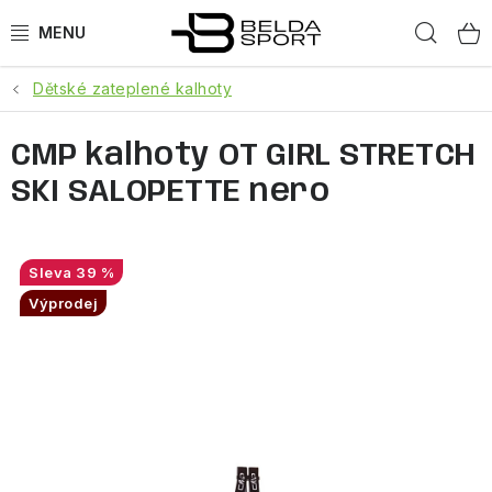
Přejít
Hled
na
obsah
Dětské zateplené kalhoty
SPORTY
CMP kalhoty OT GIRL STRETCH
BĚH
SKI SALOPETTE nero
GOLDBERGH
BOGNER
39 %
Výprodej
OBLEČENÍ
BOTY
DOPLŇKY