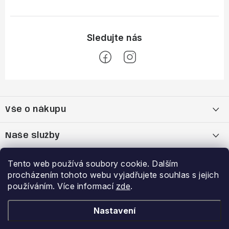
Z
á
Vše o nákupu
p
a
Doprava a platba
Naše služby
t
í
Vrácení zboží a výměna zboží
Kamenná prodejna
Výhody a slevy
Tento web používá soubory cookie. Dalším
procházením tohoto webu vyjadřujete souhlas s jejich
Reklamační řád
Bootfitting - tvarování lyžařských bot
Garance nejnižší ceny
používáním. Více informací
zde
.
Přihlášení
E-mail
Obchodní podmínky
Analýza chodidla Currex
VĚRNOSTNÍ PROGRAM
Nastavení