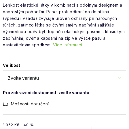
Obchodní podmínky
Lehkost elastické látky v kombinaci s odolným designem a
naprostým pohodlím.
Panel proti odírání na dolní linii
(vpředu i vzadu) zvyšuje úroveň ochrany při náročných
túrách, zatímco látka se čtyřmi směry napínání zajišťuje
výjimečnou
oděv byl doplněn elastickým pasem s klasickým
zapínáním, dvěma kapsami na zip ve výšce pasu a
nastavitelným spodkem.
Více informací
Velikost
Možnosti doručení
1 952 Kč
–40 %