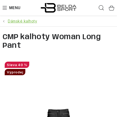
Přejít
Hled
na
obsah
Dámské kalhoty
SPORTY
CMP kalhoty Woman Long
BĚH
Pant
GOLDBERGH
BOGNER
40 %
Výprodej
OBLEČENÍ
BOTY
DOPLŇKY