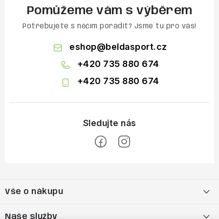
Pomůžeme vám s výběrem
Potřebujete s něčím poradit? Jsme tu pro vás!
eshop
@
beldasport.cz
+420 735 880 674
+420 735 880 674
Z
á
Vše o nákupu
p
a
Doprava a platba
Naše služby