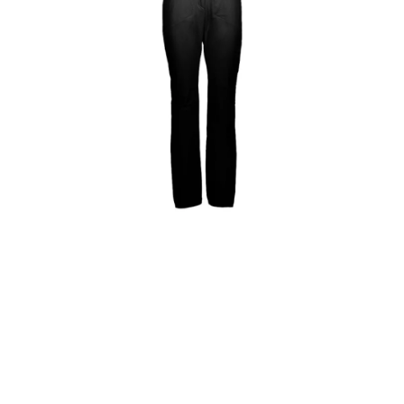
VÝPRODEJ
NAŠE SLUŽBY
NEZAŘAZENÉ
NOVÝ IMPORT
ZIMNÍ SPORTY
LETNÍ SPORTY
EXTRAS
ZNAČKY
BLOG
Doprava a platba
Vrácení a výměna zboží