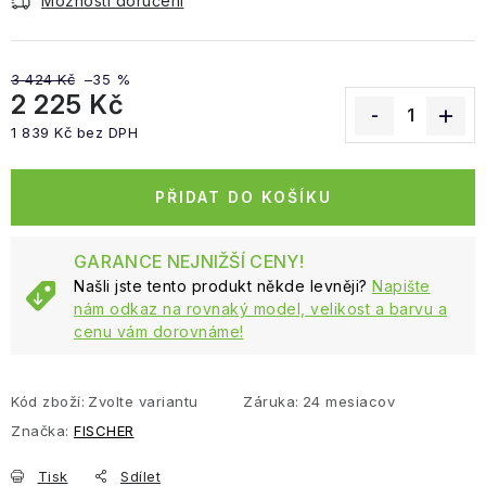
Možnosti doručení
3 424 Kč
–35 %
2 225 Kč
1 839 Kč bez DPH
Měrná cena:
PŘIDAT DO KOŠÍKU
GARANCE NEJNIŽŠÍ CENY!
Našli jste tento produkt někde levněji?
Napište
nám odkaz na rovnaký model, velikost a barvu a
cenu vám dorovnáme!
Kód zboží:
Zvolte variantu
Záruka
:
24 mesiacov
Značka:
FISCHER
Tisk
Sdílet