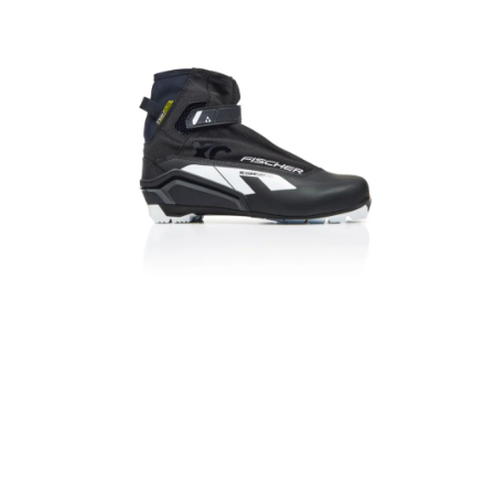
VÝPRODEJ
NAŠE SLUŽBY
NEZAŘAZENÉ
NOVÝ IMPORT
ZIMNÍ SPORTY
LETNÍ SPORTY
EXTRAS
ZNAČKY
BLOG
Doprava a platba
Vrácení a výměna zboží