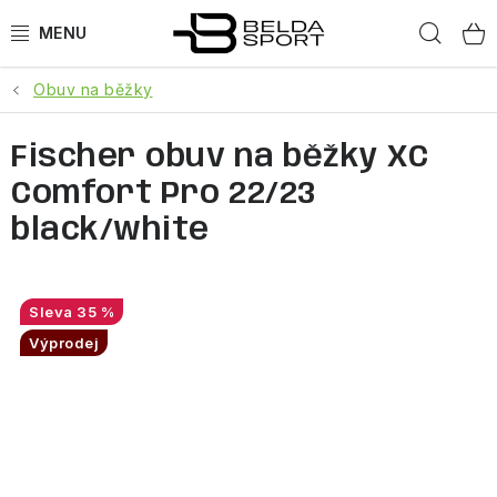
Přejít
Hled
na
obsah
Obuv na běžky
SPORTY
Fischer obuv na běžky XC
BĚH
Comfort Pro 22/23
GOLDBERGH
black/white
BOGNER
35 %
OBLEČENÍ
Výprodej
BOTY
DOPLŇKY