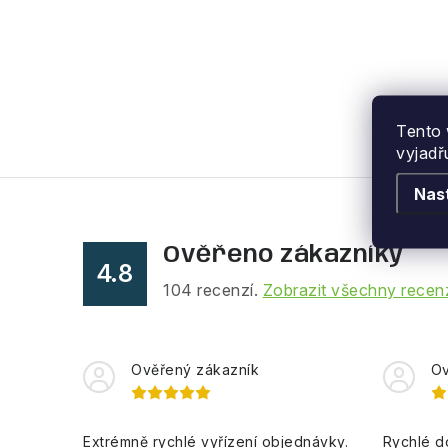
Tento 
vyjadř
Nas
Ověřeno zákazníky
4.8
104
recenzí.
Zobrazit všechny recen
Ověřený zákazník
Ov
Extrémně rychlé vyřízení objednávky.
Rychlé d