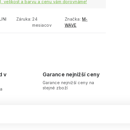
, velikost a barvu a cenu vám dorovnáme!
UNI
Záruka
:
24
Značka:
M-
mesiacov
WAVE
d v
Garance nejnižší ceny
Garance nejnižší ceny na
stejné zboží
ra