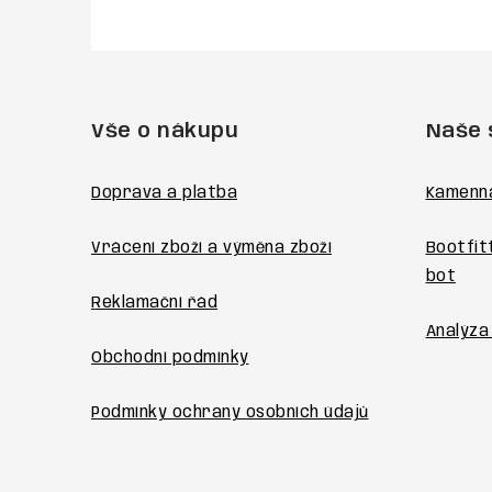
Z
á
Vše o nákupu
Naše 
p
a
Doprava a platba
Kamenn
t
Vrácení zboží a výměna zboží
Bootfit
í
bot
Reklamační řád
Analýza
Obchodní podmínky
Podmínky ochrany osobních údajů