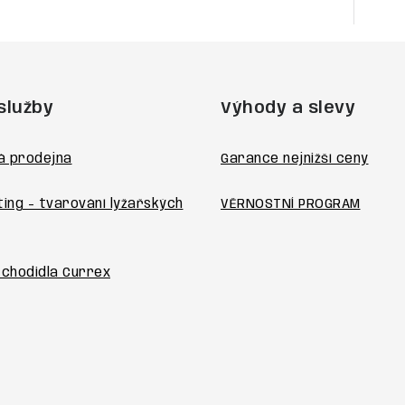
služby
Výhody a slevy
á prodejna
Garance nejnižší ceny
ting - tvarování lyžařských
VĚRNOSTNÍ PROGRAM
 chodidla Currex