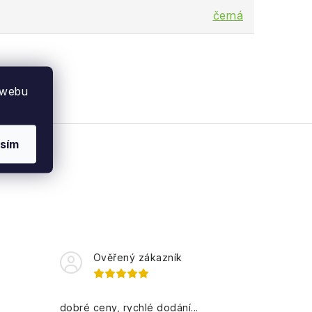
černá
 webu
sím
Ověřený zákazník
dobré ceny, rychlé dodání...