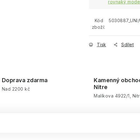
rovnaký model
Kód
5030887_UNI/
zboží:
Tisk
Sdílet
Doprava zdarma
Kamenný obcho
Nitre
Nad 2200 kč
Malíkova 4922/1, Nit