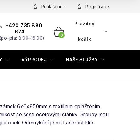
Přihlášení
Registrace
Prázdný
+420 735 880
674
(po–pia: 8:00–16:00)
NÁKUPNÍ
košík
KOŠÍK
Y
VÝPRODEJ
NAŠE SLUŽBY
ZNAČKY
 zámek 6x6x850mm s textilním opláštěním.
likost se šesti ocelovými články. Šrouby jsou
cí oceli. Odemykání je na Lasercut klíč.