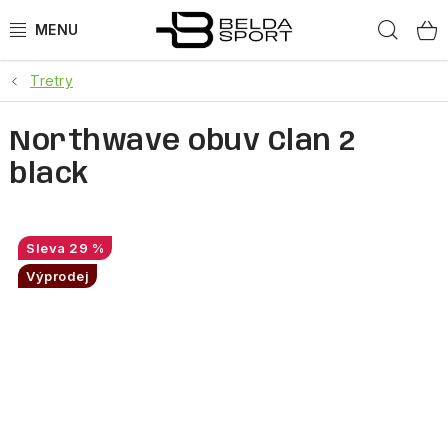
Přejít
Hled
na
obsah
Tretry
SPORTY
Northwave obuv Clan 2
BĚH
black
GOLDBERGH
BOGNER
29 %
Výprodej
OBLEČENÍ
BOTY
DOPLŇKY