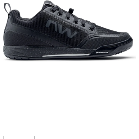
VÝPRODEJ
NAŠE SLUŽBY
NEZAŘAZENÉ
NOVÝ IMPORT
ZIMNÍ SPORTY
LETNÍ SPORTY
EXTRAS
ZNAČKY
BLOG
Doprava a platba
Vrácení a výměna zboží