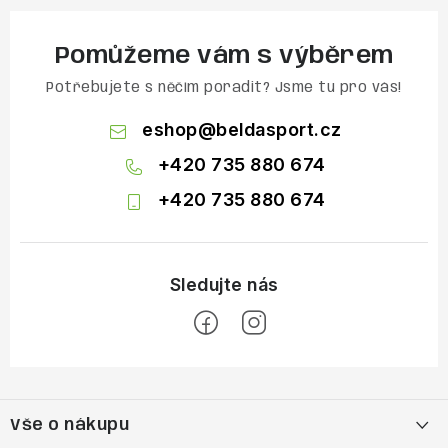
Pomůžeme vám s výběrem
Potřebujete s něčím poradit? Jsme tu pro vás!
eshop
@
beldasport.cz
+420 735 880 674
+420 735 880 674
Z
á
Vše o nákupu
p