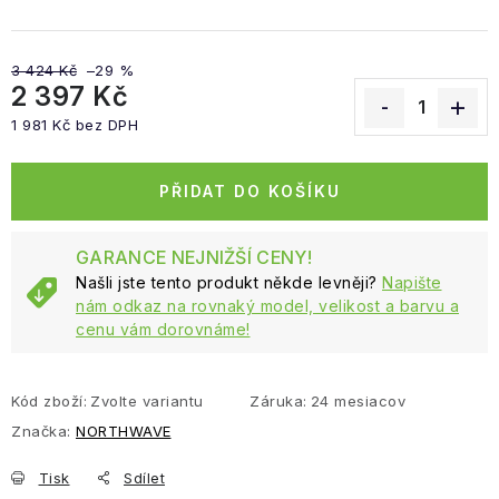
3 424 Kč
–29 %
2 397 Kč
1 981 Kč bez DPH
Měrná cena:
PŘIDAT DO KOŠÍKU
GARANCE NEJNIŽŠÍ CENY!
Našli jste tento produkt někde levněji?
Napište
nám odkaz na rovnaký model, velikost a barvu a
cenu vám dorovnáme!
Kód zboží:
Zvolte variantu
Záruka
:
24 mesiacov
Značka:
NORTHWAVE
Tisk
Sdílet