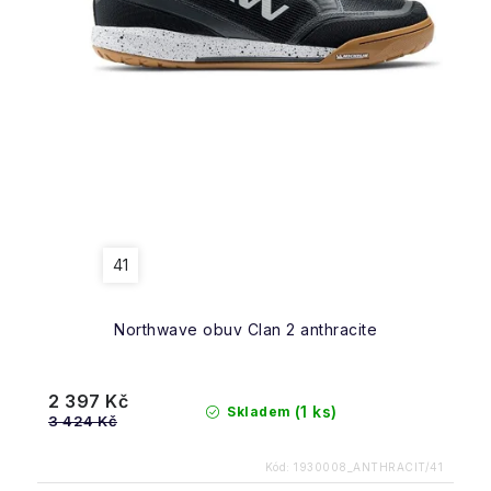
41
Northwave obuv Clan 2 anthracite
2 397 Kč
(1 ks)
Skladem
3 424 Kč
Kód:
1930008_ANTHRACIT/41