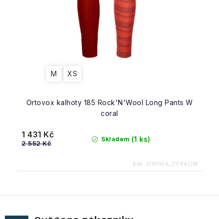
M
XS
Ortovox kalhoty 185 Rock'N'Wool Long Pants W
coral
1 431 Kč
(1 ks)
Skladem
2 552 Kč
Kód:
2180556_CORAL/M