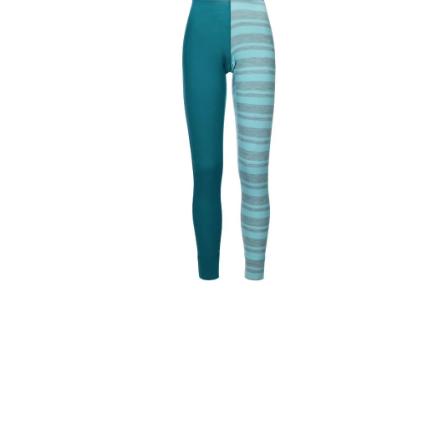
VÝPRODEJ
NAŠE SLUŽBY
NEZAŘAZENÉ
NOVÝ IMPORT
ZIMNÍ SPORTY
LETNÍ SPORTY
EXTRAS
ZNAČKY
BLOG
Doprava a platba
Vrácení a výměna zboží