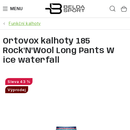
Přejít
Hled
na
obsah
Funkční kalhoty
SPORTY
Ortovox kalhoty 185
BĚH
Rock'N'Wool Long Pants W
GOLDBERGH
ice waterfall
BOGNER
43 %
OBLEČENÍ
Výprodej
BOTY
DOPLŇKY