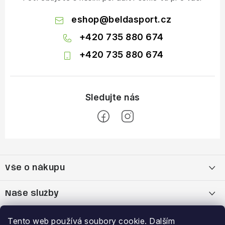
eshop
@
beldasport.cz
+420 735 880 674
+420 735 880 674
Z
á
Vše o nákupu
p
a
Doprava a platba
Naše služby
t
í
Vrácení zboží a výměna zboží
Kamenná prodejna
Výhody a slevy
Tento web používá soubory cookie. Dalším