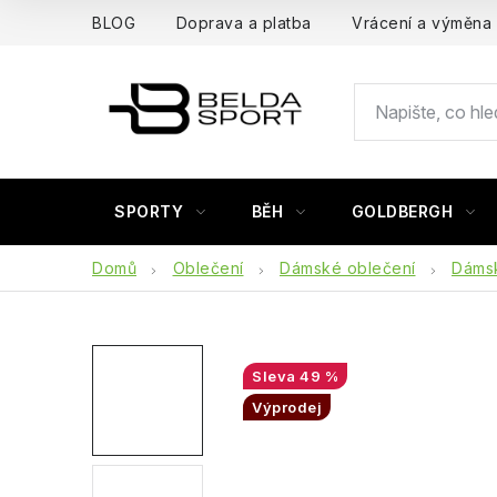
Přejít
BLOG
Doprava a platba
Vrácení a výměna
na
obsah
SPORTY
BĚH
GOLDBERGH
Domů
Oblečení
Dámské oblečení
Dámsk
49 %
Výprodej