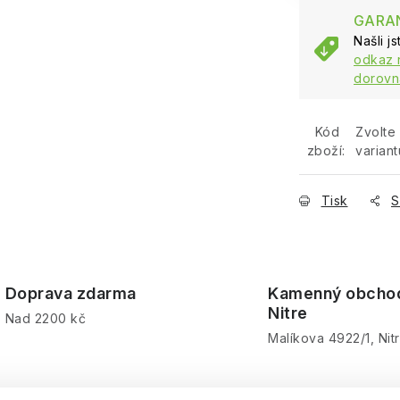
GARAN
Našli j
odkaz 
dorovn
Kód
Zvolte
zboží:
variant
Tisk
S
Doprava zdarma
Kamenný obcho
Nitre
Nad 2200 kč
Malíkova 4922/1, Nit