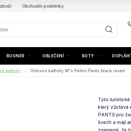
 zboží
Obchodní podmínky
BOGNER
OBLEČENÍ
BOTY
DOPLŇK
é kalhoty
Ortovox kalhoty W's Pelmo Pants black raven
Tyto turistick
který zůstává 
PANTS pro ženy
švech a mají a
znamená, že t