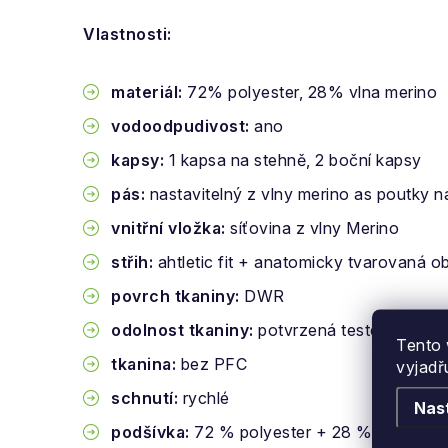
Vlastnosti:
materiál:
72% polyester, 28% vlna merino
vodoodpudivost:
ano
kapsy:
1 kapsa na stehně, 2 boční kapsy
pás:
nastavitelný z vlny merino as poutky 
vnitřní vložka:
síťovina z vlny Merino
střih:
ahtletic fit + anatomicky tvarovaná ob
povrch tkaniny:
DWR
odolnost tkaniny:
potvrzená testem odolno
Tento 
tkanina:
bez PFC
vyjadř
schnutí:
rychlé
Nas
podšívka:
72 % polyester + 28 % panenská