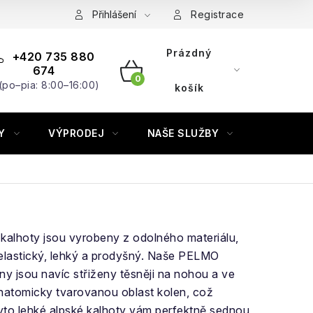
Přihlášení
Registrace
Prázdný
+420 735 880
674
(po–pia: 8:00–16:00)
NÁKUPNÍ
košík
KOŠÍK
Y
VÝPRODEJ
NAŠE SLUŽBY
ZNAČKY
é kalhoty jsou vyrobeny z odolného materiálu,
elastický, lehký a prodyšný. Naše PELMO
 jsou navíc střiženy těsněji na nohou a ve
natomicky tvarovanou oblast kolen, což
yto lehké alpské kalhoty vám perfektně sednou