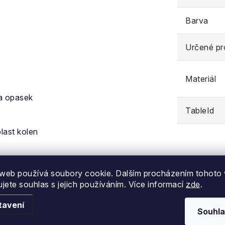
Barva
Určené pr
Materiál
na opasek
TableId
last kolen
sti Martindale
web používá soubory cookie. Dalším procházením tohoto
ujete souhlas s jejich používáním. Více informací
zde
.
tavení
Souhla
 vlna