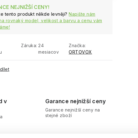
CE NEJNIŽŠÍ CENY!
ste tento produkt někde levněji?
Napište nám
na rovnaký model, velikost a barvu a cenu vám
áme!
Záruka
:
24
Značka:
u
mesiacov
ORTOVOX
dílet
d v
Garance nejnižší ceny
Garance nejnižší ceny na
stejné zboží
ra