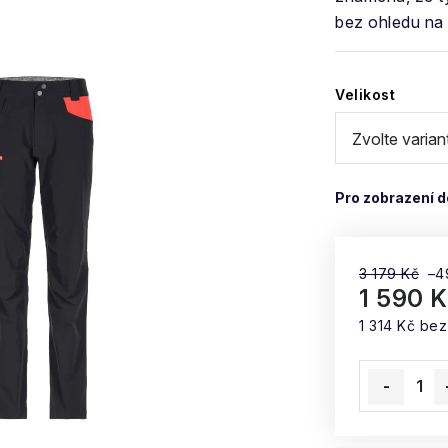
bez ohledu na 
Velikost
3 179 Kč
–4
1 590 
1 314 Kč be
Měrná cena