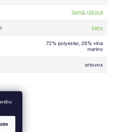
černá
,
růžová
o
ženy
72% polyester, 28% vlna
merino
ortovox
 webu
sím