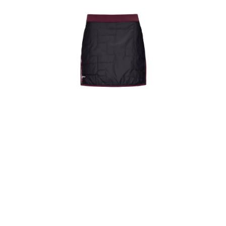
VÝPRODEJ
NAŠE SLUŽBY
NEZAŘAZENÉ
NOVÝ IMPORT
ZIMNÍ SPORTY
LETNÍ SPORTY
EXTRAS
ZNAČKY
BLOG
Doprava a platba
Vrácení a výměna zboží