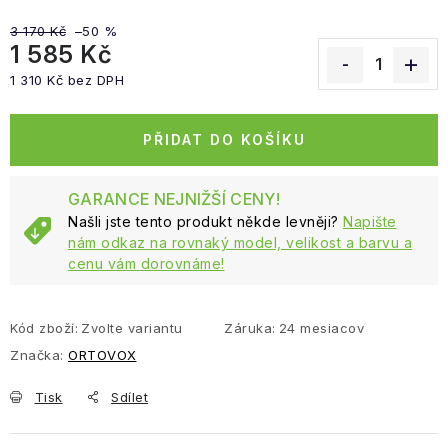
3 170 Kč
–50 %
1 585 Kč
1 310 Kč bez DPH
Měrná cena:
PŘIDAT DO KOŠÍKU
GARANCE NEJNIŽŠÍ CENY!
Našli jste tento produkt někde levněji?
Napište
nám odkaz na rovnaký model, velikost a barvu a
cenu vám dorovnáme!
Kód zboží:
Zvolte variantu
Záruka
:
24 mesiacov
Značka:
ORTOVOX
Tisk
Sdílet