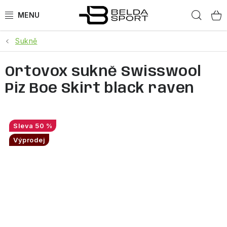
Přejít
Hled
na
obsah
Sukně
SPORTY
Ortovox sukně Swisswool
BĚH
Piz Boe Skirt black raven
GOLDBERGH
BOGNER
50 %
Výprodej
OBLEČENÍ
BOTY
DOPLŇKY