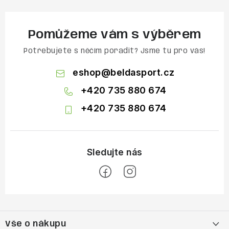
Pomůžeme vám s výběrem
Potřebujete s něčím poradit? Jsme tu pro vás!
eshop
@
beldasport.cz
+420 735 880 674
+420 735 880 674
Z
á
Vše o nákupu