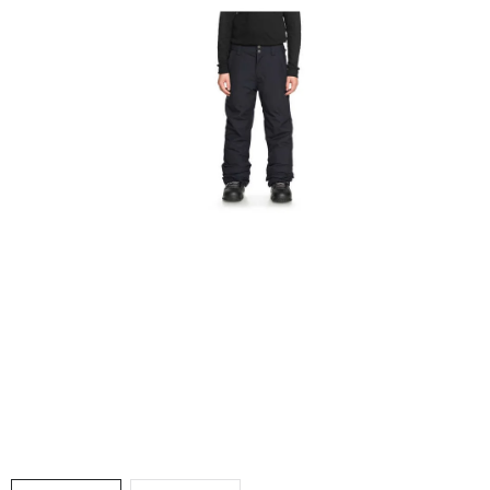
VÝPRODEJ
NAŠE SLUŽBY
NEZAŘAZENÉ
NOVÝ IMPORT
ZIMNÍ SPORTY
LETNÍ SPORTY
EXTRAS
ZNAČKY
BLOG
Doprava a platba
Vrácení a výměna zboží