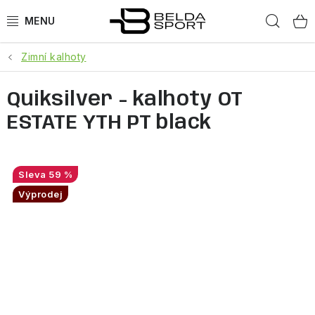
Přejít
Hled
na
obsah
Zimní kalhoty
SPORTY
Quiksilver - kalhoty OT
BĚH
ESTATE YTH PT black
GOLDBERGH
BOGNER
59 %
Výprodej
OBLEČENÍ
BOTY
DOPLŇKY