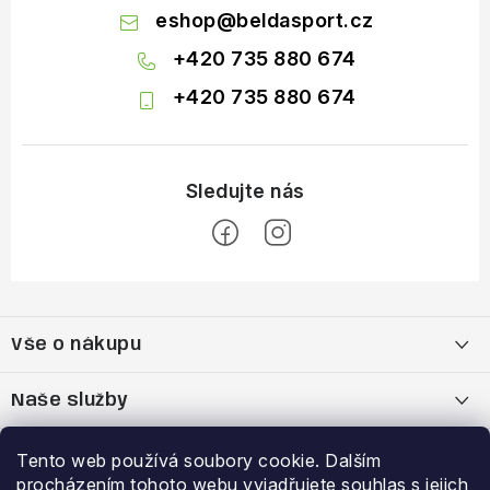
eshop
@
beldasport.cz
+420 735 880 674
+420 735 880 674
Z
á
Vše o nákupu
p
a
Doprava a platba
Naše služby
t
í
Vrácení zboží a výměna zboží
Kamenná prodejna
Výhody a slevy
Tento web používá soubory cookie. Dalším
procházením tohoto webu vyjadřujete souhlas s jejich