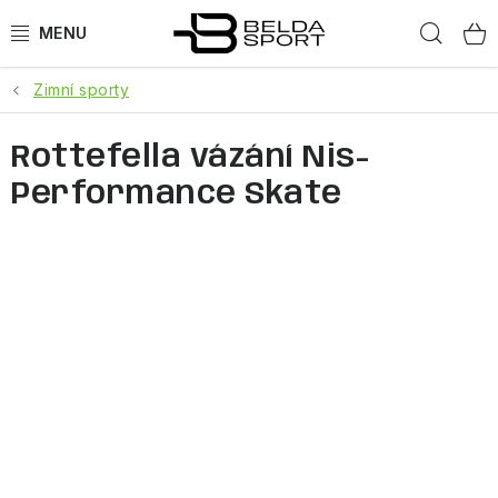
Přejít
Hled
na
obsah
Zimní sporty
SPORTY
Rottefella vázání Nis-
BĚH
Performance Skate
GOLDBERGH
BOGNER
OBLEČENÍ
BOTY
DOPLŇKY