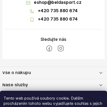
eshop
@
beldasport.cz
+420 735 880 674
+420 735 880 674
Z
á
Vše o nákupu
p
a
Doprava a platba
Naše služby
t
í
Vrácení zboží a výměna zboží
Kamenná prodejna
Výhody a slevy
Tento web používá soubory cookie. Dalším
procházením tohoto webu vyjadřujete souhlas s jejich
Reklamační řád
Bootfitting - tvarování lyžařských bot
Garance nejnižší ceny