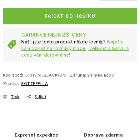
Měrná cena:
PŘIDAT DO KOŠÍKU
GARANCE NEJNIŽŠÍ CENY!
Našli jste tento produkt někde levněji?
Napište
nám odkaz na rovnaký model, velikost a barvu a
cenu vám dorovnáme!
Kód zboží:
6101374_BLACK/UNI
Záruka
:
24 mesiacov
Značka:
ROTTEFELLA
Tisk
Sdílet
Expresní expedice
Doprava zdarma