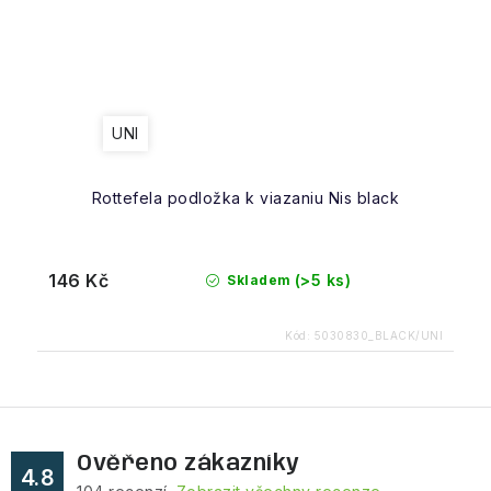
UNI
Rottefela podložka k viazaniu Nis black
146 Kč
(>5 ks)
Skladem
Kód:
5030830_BLACK/UNI
Ověřeno zákazníky
4.8