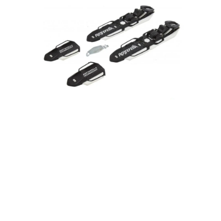
VÝPRODEJ
NAŠE SLUŽBY
NEZAŘAZENÉ
NOVÝ IMPORT
ZIMNÍ SPORTY
LETNÍ SPORTY
EXTRAS
ZNAČKY
BLOG
Doprava a platba
Vrácení a výměna zboží