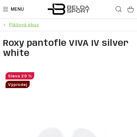
Přejít
Hled
na
obsah
Plážová obuv
SPORTY
Roxy pantofle VIVA IV silver
BĚH
white
GOLDBERGH
BOGNER
20 %
Výprodej
OBLEČENÍ
BOTY
DOPLŇKY