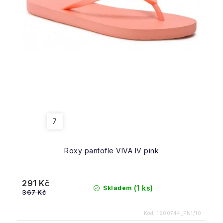
7
Roxy pantofle VIVA IV pink
291 Kč
(1 ks)
Skladem
367 Kč
Kód:
1900744_PN1/10