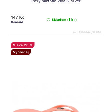
Roxy pantofle Viva IV silver
147 Kč
(1 ks)
Skladem
367 Kč
Kód:
1900744_SL1/10
20 %
Výprodej