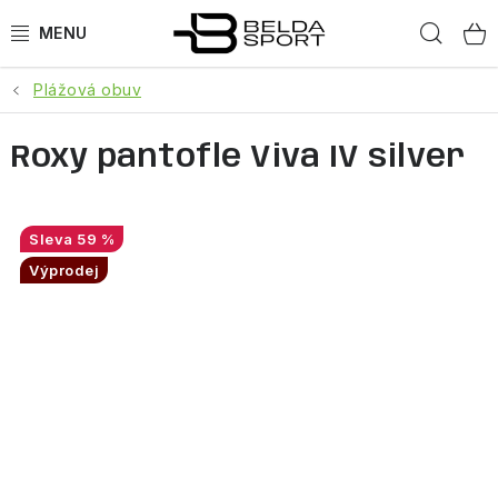
Přejít
Hled
na
obsah
Plážová obuv
SPORTY
Roxy pantofle Viva IV silver
BĚH
GOLDBERGH
59 %
BOGNER
Výprodej
OBLEČENÍ
BOTY
DOPLŇKY