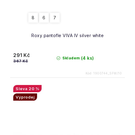
8
6
7
Roxy pantofle VIVA IV silver white
291 Kč
(4 ks)
Skladem
367 Kč
Kód:
1900744_SFW/10
20 %
Výprodej