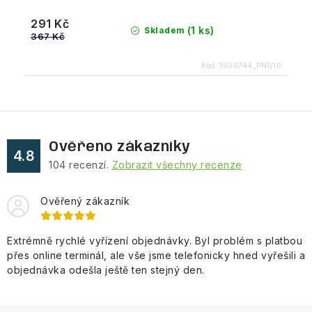
291 Kč
(1 ks)
Skladem
367 Kč
Kód:
1900744_PN1/10
Ověřeno zákazníky
4.8
104
recenzí.
Zobrazit všechny recenze
Ověřený zákazník
Extrémně rychlé vyřízení objednávky. Byl problém s platbou
přes online terminál, ale vše jsme telefonicky hned vyřešili a
objednávka odešla ještě ten stejný den.