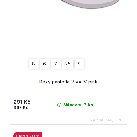
8
6
7
8.5
9
Roxy pantofle VIVA IV pink
291 Kč
(3 ks)
Skladem
367 Kč
Kód:
1900744_LIL/10
20 %