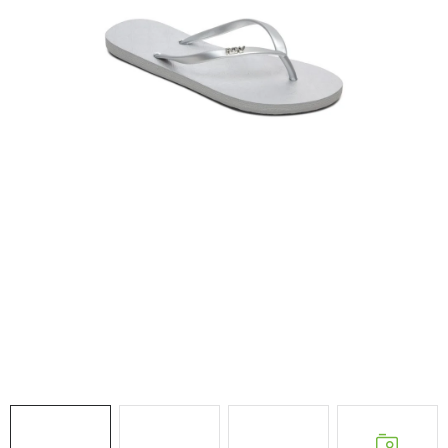
VÝPRODEJ
NAŠE SLUŽBY
NEZAŘAZENÉ
NOVÝ IMPORT
ZIMNÍ SPORTY
LETNÍ SPORTY
EXTRAS
ZNAČKY
BLOG
Doprava a platba
Vrácení a výměna zboží