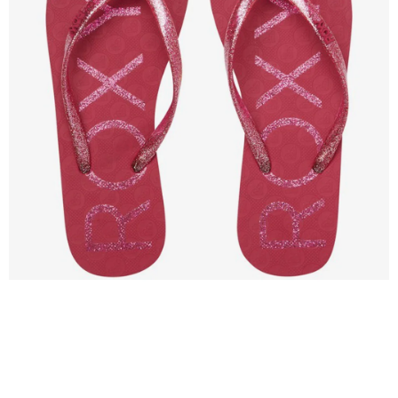
VÝPRODEJ
NAŠE SLUŽBY
NEZAŘAZENÉ
NOVÝ IMPORT
ZIMNÍ SPORTY
LETNÍ SPORTY
EXTRAS
ZNAČKY
BLOG
Doprava a platba
Vrácení a výměna zboží