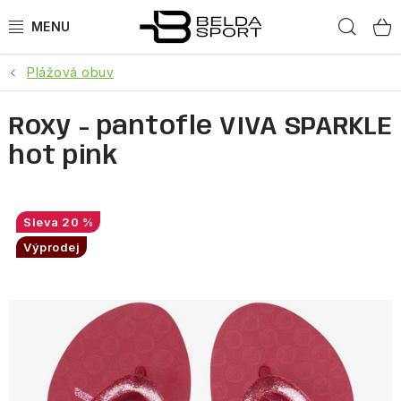
Přejít
Hled
na
obsah
Plážová obuv
SPORTY
Roxy - pantofle VIVA SPARKLE
BĚH
hot pink
GOLDBERGH
BOGNER
20 %
Výprodej
OBLEČENÍ
BOTY
DOPLŇKY