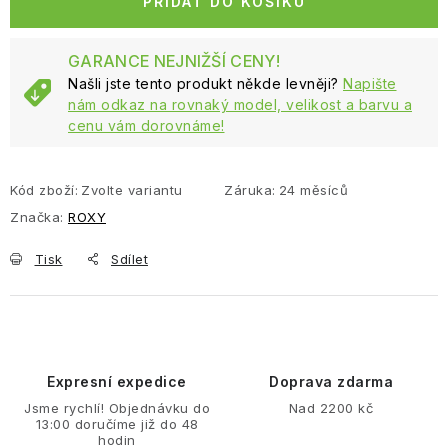
PŘIDAT DO KOŠÍKU
GARANCE NEJNIŽŠÍ CENY!
Našli jste tento produkt někde levněji?
Napište
nám odkaz na rovnaký model, velikost a barvu a
cenu vám dorovnáme!
Kód zboží:
Zvolte variantu
Záruka
:
24 měsíců
Značka:
ROXY
Tisk
Sdílet
Expresní expedice
Doprava zdarma
Jsme rychlí! Objednávku do
Nad 2200 kč
13:00 doručíme již do 48
hodin