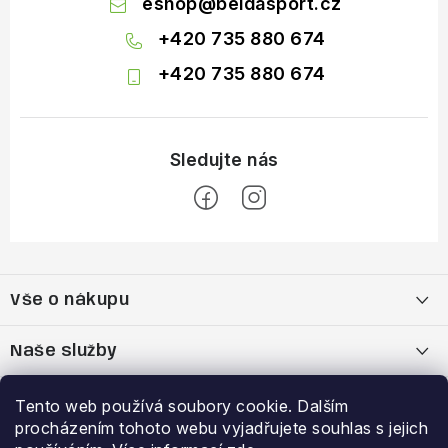
eshop
@
beldasport.cz
+420 735 880 674
+420 735 880 674
Z
á
Vše o nákupu
p
a
Doprava a platba
Naše služby
t
í
Vrácení zboží a výměna zboží
Kamenná prodejna
Výhody a slevy
Tento web používá soubory cookie. Dalším
procházením tohoto webu vyjadřujete souhlas s jejich
Reklamační řád
Bootfitting - tvarování lyžařských bot
Garance nejnižší ceny