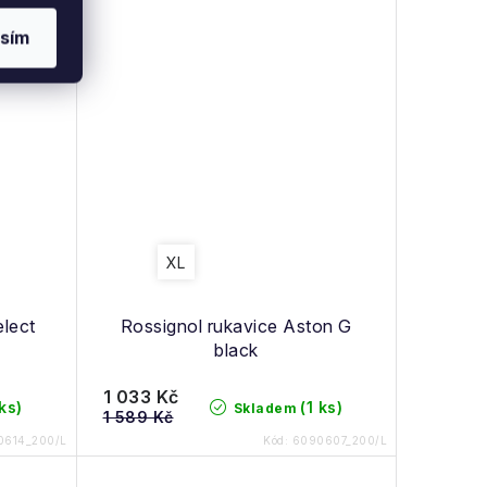
sím
XL
lect
Rossignol rukavice Aston G
black
1 033 Kč
 ks)
(1 ks)
Skladem
1 589 Kč
0614_200/L
Kód:
6090607_200/L