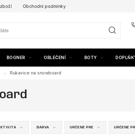
 zboží
Obchodní podmínky
BOGNER
OBLEČENÍ
BOTY
DOPLŇK
e
Rukavice na snowboard
board
KTIVITA
BARVA
URČENÉ PRE
URČENÉ P