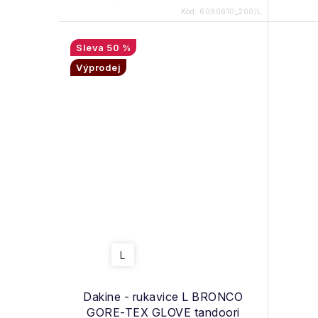
Kód:
6090610_200/L
50 %
Výprodej
L
Dakine - rukavice L BRONCO
GORE-TEX GLOVE tandoori