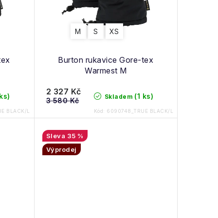
M
S
XS
tex
Burton rukavice Gore-tex
Warmest M
2 327 Kč
 ks)
(1 ks)
Skladem
3 580 Kč
E BLACK/L
Kód:
6090748_TRUE BLACK/L
35 %
Výprodej