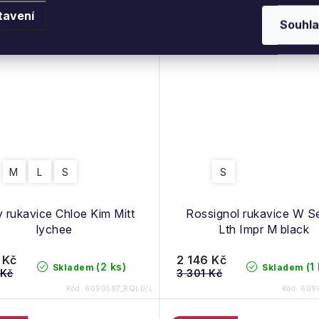
tavení
Souhla
M
L
S
S
 rukavice Chloe Kim Mitt
Rossignol rukavice W Se
lychee
Lth Impr M black
 Kč
2 146 Kč
(2 ks)
(1
Skladem
Skladem
 Kč
3 301 Kč
Kód:
6090587_RQL0/L
Kód:
609