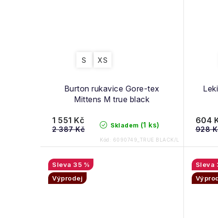
S
XS
Burton rukavice Gore-tex
Leki
Mittens M true black
1 551 Kč
604 
(1 ks)
Skladem
2 387 Kč
928 K
Kód:
6090749_TRUE BLACK/L
35 %
Výprodej
Výpro