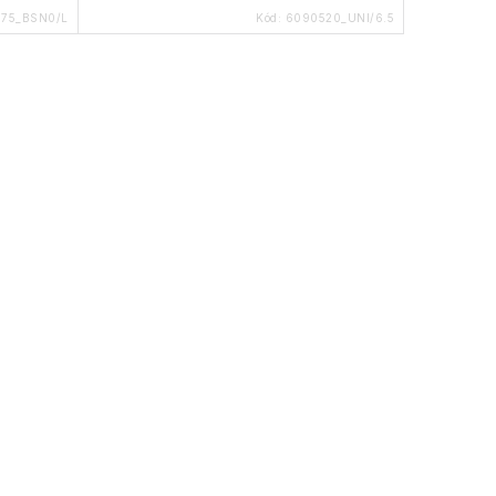
475_BSN0/L
Kód:
6090520_UNI/6.5