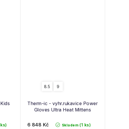
8.5
9
 Kids
Therm-ic - vyhr.rukavice Power
Gloves Ultra Heat Mittens
6 848 Kč
 ks)
(1 ks)
Skladem