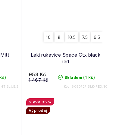
10
8
10.5
7.5
6.5
 Mitt
Leki rukavice Space Gtx black
red
953 Kč
 ks)
(1 ks)
Skladem
1 467 Kč
GHT BLUE/2
Kód:
6090727_BLK-RED/10
35 %
Výprodej