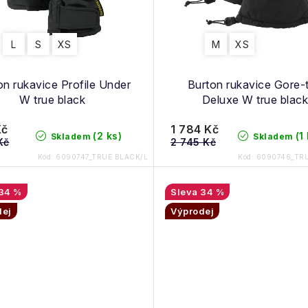
L
S
XS
M
XS
on rukavice Profile Under
Burton rukavice Gore-
W true black
Deluxe W true black
Kč
1 784 Kč
(2 ks)
(1
Skladem
Skladem
Kč
2 745 Kč
Kód:
6090747_TRUE BLACK/L
Kód:
6090746_TRU
34 %
34 %
dej
Výprodej