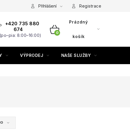
Přihlášení
Registrace
Prázdný
+420 735 880
674
(po–pia: 8:00–16:00)
NÁKUPNÍ
košík
KOŠÍK
Y
VÝPRODEJ
NAŠE SLUŽBY
ZNAČKY
RO