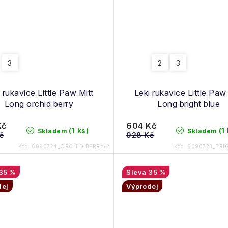
3
2
3
 rukavice Little Paw Mitt
Leki rukavice Little Paw
Long orchid berry
Long bright blue
Kč
604 Kč
(1 ks)
(1
Skladem
Skladem
č
928 Kč
Kód:
6090724_ORCHID BERRY/2
Kód:
6090723_BRI
35 %
35 %
dej
Výprodej