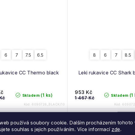
6
7
7.5
6.5
8
6
7
8.5
rukavice CC Thermo black
Leki rukavice CC Shark 
Kč
953 Kč
(1 ks)
(1
Skladem
Skladem
 Kč
1 467 Kč
Kód:
6090726_BLACK/10
Kód:
609072
21 %
34 %
web používá soubory cookie. Dalším procházením tohoto
dej
Výprodej
ujete souhlas s jejich používáním. Více informací
zde
.