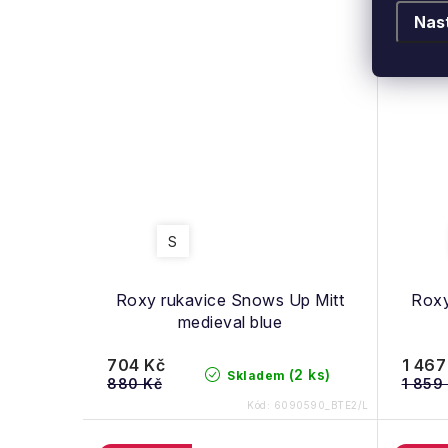
Nas
S
Roxy rukavice Snows Up Mitt
Roxy
medieval blue
704 Kč
1 467
(2 ks)
Skladem
880 Kč
1 859
Kód:
6090590_BTE2/L