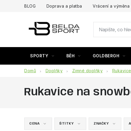
Přejít
BLOG
Doprava a platba
Vrácení a výměna
na
obsah
SPORTY
BĚH
GOLDBERGH
Domů
Doplňky
Zimné doplňky
Rukavic
Rukavice na snow
CENA
ŠTÍTKY
ZNAČKY
A