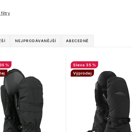
filtry
ŠÍ
NEJPRODÁVANĚJŠÍ
ABECEDNĚ
35 %
35 %
dej
Výprodej