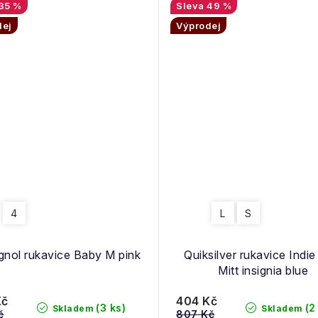
35 %
49 %
dej
Výprodej
4
L
S
gnol rukavice Baby M pink
Quiksilver rukavice Indie
Mitt insignia blue
Kč
404 Kč
(3 ks)
(2
Skladem
Skladem
č
807 Kč