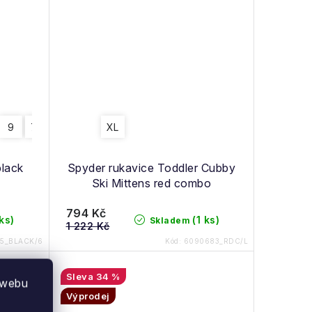
9
7.5
6.5
XL
black
Spyder rukavice Toddler Cubby
Ski Mittens red combo
794 Kč
 ks)
(1 ks)
Skladem
1 222 Kč
5_BLACK/6
Kód:
6090683_RDC/L
34 %
 webu
Výprodej