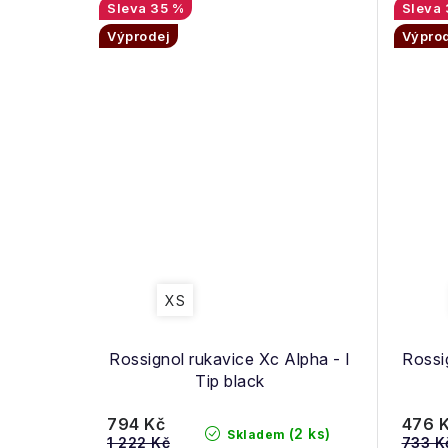
35 %
Výprodej
Výpro
XS
Rossignol rukavice Xc Alpha - I
Rossi
Tip black
794 Kč
476 
(2 ks)
Skladem
1 222 Kč
733 K