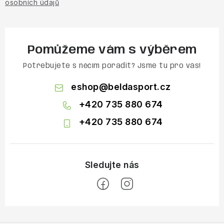
osobních údajů
Pomůžeme vám s výběrem
Potřebujete s něčím poradit? Jsme tu pro vás!
eshop
@
beldasport.cz
+420 735 880 674
+420 735 880 674
Z