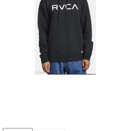
VÝPRODEJ
NAŠE SLUŽBY
NEZAŘAZENÉ
NOVÝ IMPORT
ZIMNÍ SPORTY
LETNÍ SPORTY
EXTRAS
ZNAČKY
BLOG
Doprava a platba
Vrácení a výměna zboží