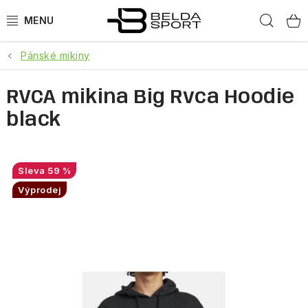
Přejít
Hled
na
obsah
Pánské mikiny
SPORTY
RVCA mikina Big Rvca Hoodie
BĚH
black
GOLDBERGH
BOGNER
59 %
Výprodej
OBLEČENÍ
BOTY
DOPLŇKY