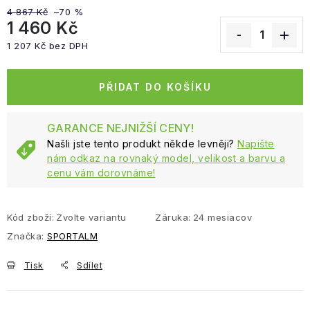
4 867 Kč
–70 %
1 460 Kč
1 207 Kč bez DPH
Měrná cena:
PŘIDAT DO KOŠÍKU
GARANCE NEJNIŽŠÍ CENY!
Našli jste tento produkt někde levněji?
Napište
nám odkaz na rovnaký model, velikost a barvu a
cenu vám dorovnáme!
Kód zboží:
Zvolte variantu
Záruka
:
24 mesiacov
Značka:
SPORTALM
Tisk
Sdílet