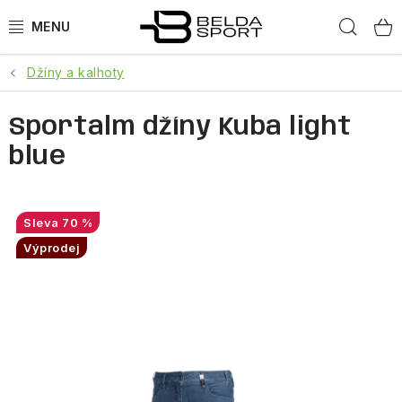
Přejít
Hled
na
obsah
Džíny a kalhoty
SPORTY
Sportalm džíny Kuba light
BĚH
blue
GOLDBERGH
BOGNER
70 %
Výprodej
OBLEČENÍ
BOTY
DOPLŇKY