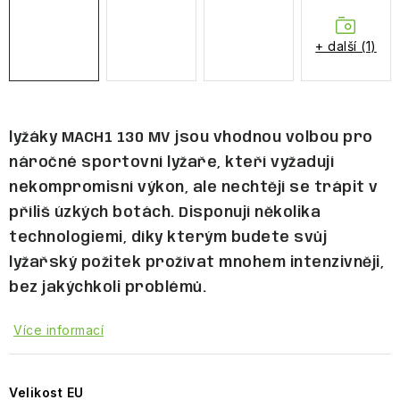
Obchodní podmínky
+ další (1)
lyžáky MACH1 130 MV jsou vhodnou volbou pro
náročné sportovní lyžaře, kteří vyžadují
nekompromisní výkon, ale nechtějí se trápit v
příliš úzkých botách. Disponují několika
technologiemi, díky kterým budete svůj
lyžařský požitek prožívat mnohem intenzivněji,
bez jakýchkoli problémů.
Více informací
Velikost EU