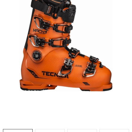
VÝPRODEJ
NAŠE SLUŽBY
NEZAŘAZENÉ
NOVÝ IMPORT
ZIMNÍ SPORTY
LETNÍ SPORTY
EXTRAS
ZNAČKY
BLOG
Doprava a platba
Vrácení a výměna zboží