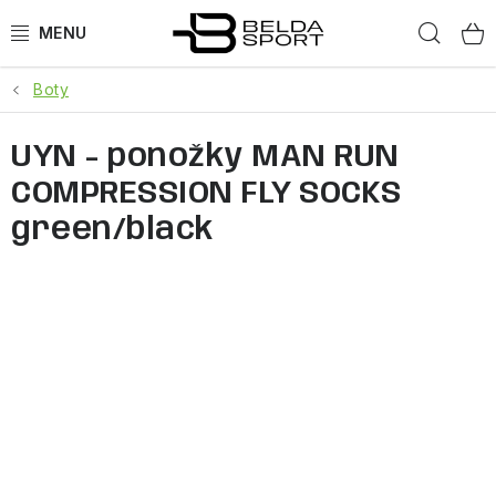
Přejít
Hled
na
obsah
Boty
SPORTY
UYN - ponožky MAN RUN
BĚH
COMPRESSION FLY SOCKS
GOLDBERGH
green/black
BOGNER
OBLEČENÍ
BOTY
DOPLŇKY