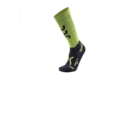
VÝPRODEJ
NAŠE SLUŽBY
NEZAŘAZENÉ
NOVÝ IMPORT
ZIMNÍ SPORTY
LETNÍ SPORTY
EXTRAS
ZNAČKY
BLOG
Doprava a platba
Vrácení a výměna zboží