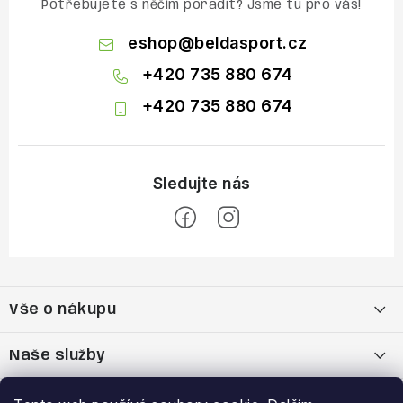
Potřebujete s něčím poradit? Jsme tu pro vás!
eshop
@
beldasport.cz
+420 735 880 674
+420 735 880 674
Z
á
Vše o nákupu
p
a
Doprava a platba
Naše služby
t
í
Vrácení zboží a výměna zboží
Kamenná prodejna
Výhody a slevy