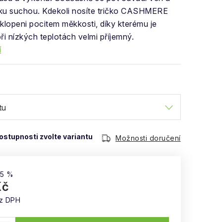
ku suchou. Kdekoli nosíte tričko CASHMERE
klopeni pocitem měkkosti, díky kterému je
při nízkých teplotách velmi příjemný.
í
Možnosti doručení
35 %
Kč
ez DPH
: