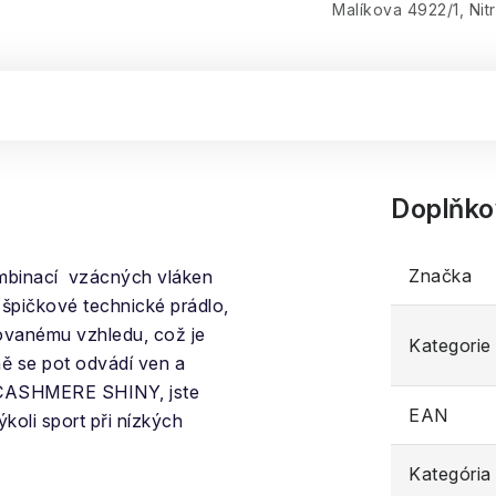
Malíkova 4922/1, Nit
Doplňko
Značka
ombinací vzácných vláken
 špičkové technické prádlo,
kovanému vzhledu, což je
Kategorie
ě se pot odvádí ven a
o CASHMERE SHINY, jste
EAN
koli sport při nízkých
Kategória