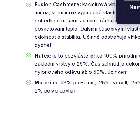
Fusion Cashmere:
kašmírová vlna , která s
Nas
jména, kombinuje výjimečné vlastnosti a je 
pohodlí při nošení. Je mimořádně měkká a je
poskytování tepla. Dalšími působivými vlast
odolnost a stabilita. Účinně odstraňuje vl
dýchat.
Natex:
je to obzvláště lehké 100% přírodní
základní vrstvy o 25%.
Čas schnutí je doko
nylonového oděvu až o 50%. účinkem.
Materiál:
43% polyamid, 25% lyocell, 25%
2% polypropylen