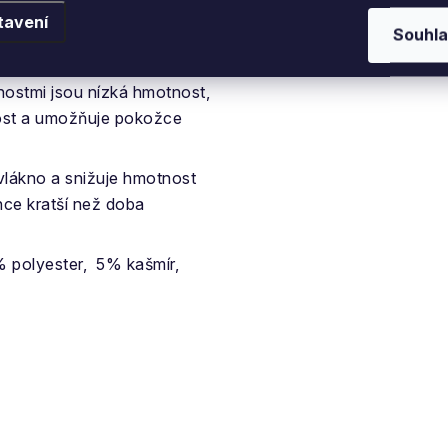
e vyrábí z kozy stejného
tavení
Souhla
známá pro nejvyšší míru
 rovněž účinná při
nostmi jsou nízká hmotnost,
hkost a umožňuje pokožce
 vlákno a snižuje hmotnost
nce kratší než doba
 polyester, 5% kašmír,