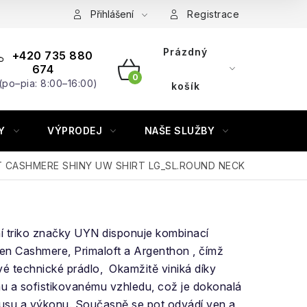
Přihlášení
Registrace
Prázdný
+420 735 880
674
(po–pia: 8:00–16:00)
NÁKUPNÍ
košík
KOŠÍK
Y
VÝPRODEJ
NAŠE SLUŽBY
ZNAČKY
o T CASHMERE SHINY UW SHIRT LG_SL.ROUND NECK
í triko značky UYN disponuje kombinací
en Cashmere, Primaloft a Argenthon , čímž
vé technické prádlo, Okamžitě viniká díky
u a sofistikovanému vzhledu, což je dokonalá
usu a výkonu. Současně se pot odvádí ven a