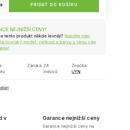
PŘIDAT DO KOŠÍKU
CE NEJNIŽŠÍ CENY!
ste tento produkt někde levněji?
Napište nám
na rovnaký model, velikost a barvu a cenu vám
áme!
e
Záruka
:
24
Značka:
ntu
měsíců
UYN
dílet
d v
Garance nejnižší ceny
Garance nejnižší ceny na