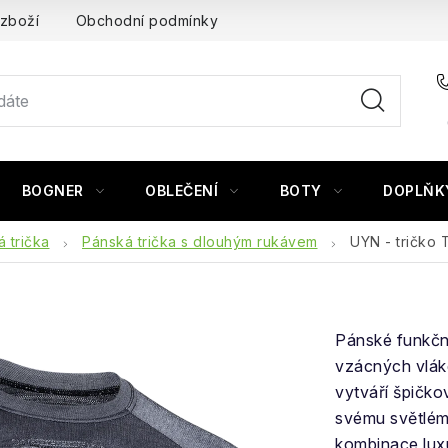
 zboží
Obchodní podmínky
BOGNER
OBLEČENÍ
BOTY
DOPLŇK
 trička
Pánská trička s dlouhým rukávem
UYN - tričk
Pánské funkčn
vzácných vlák
vytváří špičko
svému světlém
kombinace lux