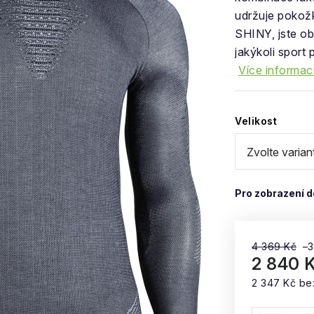
udržuje pokož
SHINY, jste ob
jakýkoli sport 
Více informac
Velikost
4 369 Kč
–
2 840 
2 347 Kč b
Měrná cena