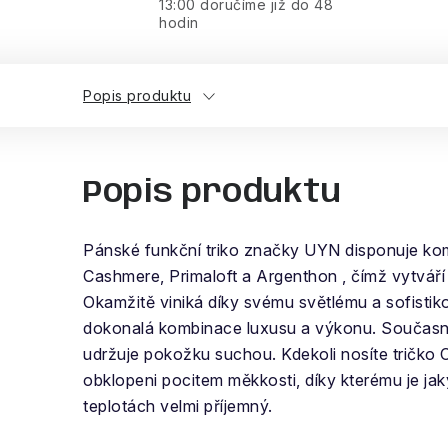
13:00 doručíme již do 48
hodin
Popis produktu
Popis produktu
Pánské funkční triko značky UYN disponuje k
Cashmere, Primaloft a Argenthon , čímž vytváří
Okamžitě viniká díky svému světlému a sofisti
dokonalá kombinace luxusu a výkonu. Současn
udržuje pokožku suchou. Kdekoli nosíte tričk
obklopeni pocitem měkkosti, díky kterému je jaký
teplotách velmi příjemný.