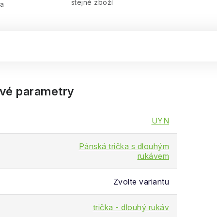
stejné zboží
ra
vé parametry
UYN
Pánská trička s dlouhým
rukávem
Zvolte variantu
trička - dlouhý rukáv