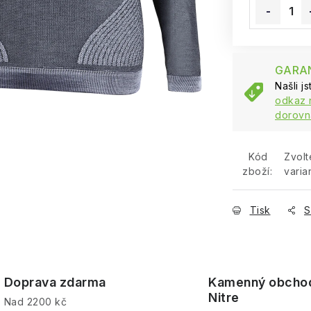
GARAN
Našli j
odkaz 
dorovn
Kód
Zvolt
zboží:
varia
Tisk
S
Doprava zdarma
Kamenný obcho
Nitre
Nad 2200 kč