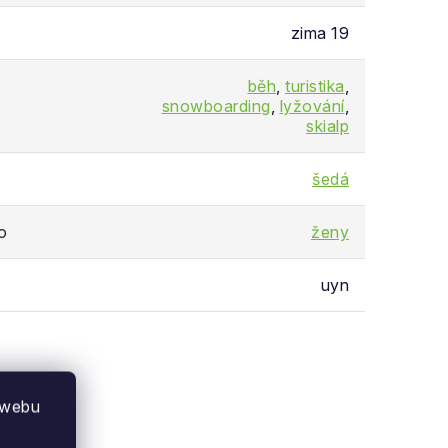
zima 19
běh
,
turistika
,
snowboarding
,
lyžování
,
skialp
šedá
o
ženy
uyn
 webu