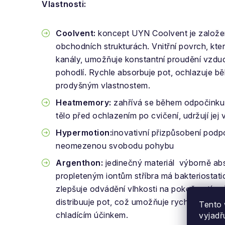
Vlastnosti:
Coolvent:
koncept UYN Coolvent je založe
obchodních strukturách. Vnitřní povrch, kt
kanály, umožňuje konstantní proudění vzduc
pohodlí. Rychle absorbuje pot, ochlazuje 
prodyšným vlastnostem.
Heatmemory:
zahřívá se během odpočinku
tělo před ochlazením po cvičení, udržují jej v
Hypermotion:
inovativní přizpůsobení podpo
neomezenou svobodu pohybu
Argenthon:
jedinečný materiál výborně abs
propleteným iontům stříbra má bakteriostat
zlepšuje odvádění vlhkosti na pokožce tím, 
distribuuje pot, což umožňuje rychlejší odp
Tento 
chladícím účinkem.
vyjadř