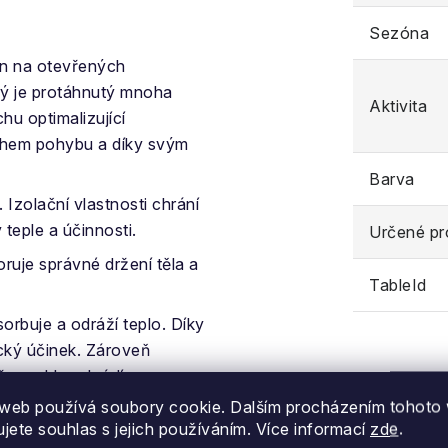
Sezóna
n na otevřených
erý je protáhnutý mnoha
Aktivita
hu optimalizující
během pohybu a díky svým
Barva
.
Izolační vlastnosti chrání
 teple a účinnosti.
Určené pr
ruje správné držení těla a
TableId
orbuje a odráží teplo. Díky
ický účinek. Zároveň
že rychle odvádí a
ařování s příjemným
web používá soubory cookie. Dalším procházením tohoto
ujete souhlas s jejich používáním. Více informací
zde
.