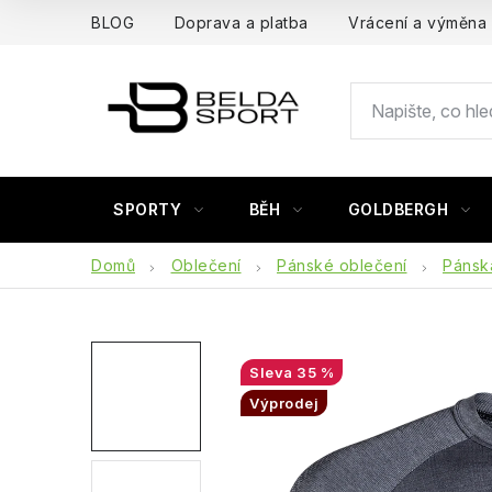
Přejít
BLOG
Doprava a platba
Vrácení a výměna
na
obsah
SPORTY
BĚH
GOLDBERGH
Domů
Oblečení
Pánské oblečení
Pánská
35 %
Výprodej