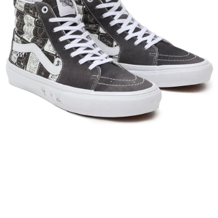
VÝPRODEJ
NAŠE SLUŽBY
NEZAŘAZENÉ
NOVÝ IMPORT
ZIMNÍ SPORTY
LETNÍ SPORTY
EXTRAS
ZNAČKY
BLOG
Doprava a platba
Vrácení a výměna zboží