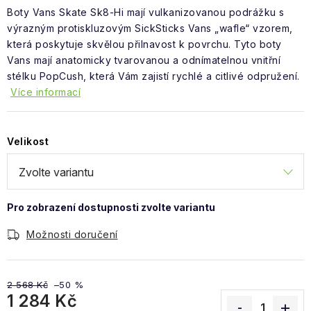
Obchodní podmínky
Boty Vans Skate Sk8-Hi mají vulkanizovanou podrážku s
výrazným protiskluzovým SickSticks Vans „wafle“ vzorem,
která poskytuje skvělou přilnavost k povrchu. Tyto boty
Vans mají anatomicky tvarovanou a odnímatelnou vnitřní
stélku PopCush, která Vám zajistí rychlé a citlivé odpružení.
Více informací
Velikost
Možnosti doručení
2 568 Kč
–50 %
1 284 Kč