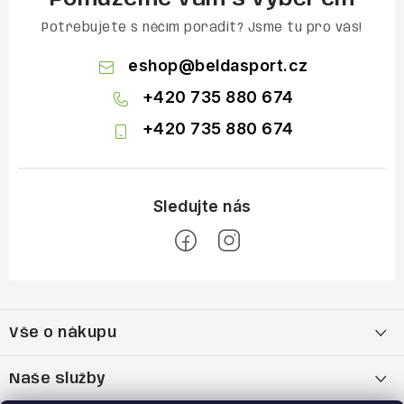
Potřebujete s něčím poradit? Jsme tu pro vás!
eshop
@
beldasport.cz
+420 735 880 674
+420 735 880 674
Z
á
Vše o nákupu
p
a
Doprava a platba
Naše služby
t