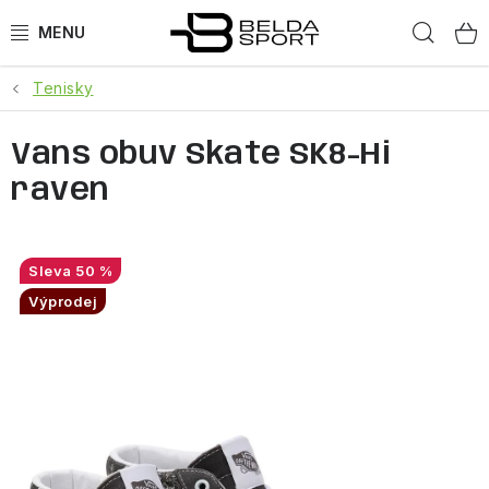
Přejít
Hled
na
obsah
Tenisky
SPORTY
Vans obuv Skate SK8-Hi
BĚH
raven
GOLDBERGH
BOGNER
50 %
Výprodej
OBLEČENÍ
BOTY
DOPLŇKY