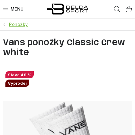
Přejít
Hled
na
obsah
Ponožky
SPORTY
Vans ponožky Classic Crew
BĚH
white
GOLDBERGH
BOGNER
49 %
Výprodej
OBLEČENÍ
BOTY
DOPLŇKY