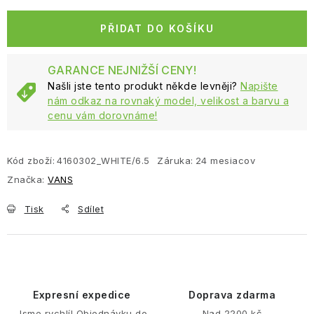
Měrná cena:
PŘIDAT DO KOŠÍKU
GARANCE NEJNIŽŠÍ CENY!
Našli jste tento produkt někde levněji?
Napište
nám odkaz na rovnaký model, velikost a barvu a
cenu vám dorovnáme!
Kód zboží:
4160302_WHITE/6.5
Záruka
:
24 mesiacov
Značka:
VANS
Tisk
Sdílet
Expresní expedice
Doprava zdarma
Jsme rychlí! Objednávku do
Nad 2200 kč