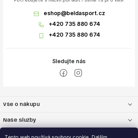
Potřebujete s něčím poradit? Jsme tu pro vás!
eshop
@
beldasport.cz
+420 735 880 674
+420 735 880 674
Z
á
Vše o nákupu
p
a
Doprava a platba
Naše služby
t
í
Vrácení zboží a výměna zboží
Kamenná prodejna
Výhody a slevy
Tento web používá soubory cookie. Dalším