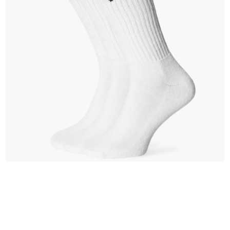
VÝPRODEJ
NAŠE SLUŽBY
NEZAŘAZENÉ
NOVÝ IMPORT
ZIMNÍ SPORTY
LETNÍ SPORTY
EXTRAS
ZNAČKY
BLOG
Doprava a platba
Vrácení a výměna zboží