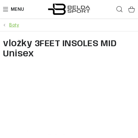
Přejít
Hled
na
obsah
Boty
SPORTY
vložky 3FEET INSOLES MID
BĚH
Unisex
GOLDBERGH
BOGNER
OBLEČENÍ
BOTY
DOPLŇKY