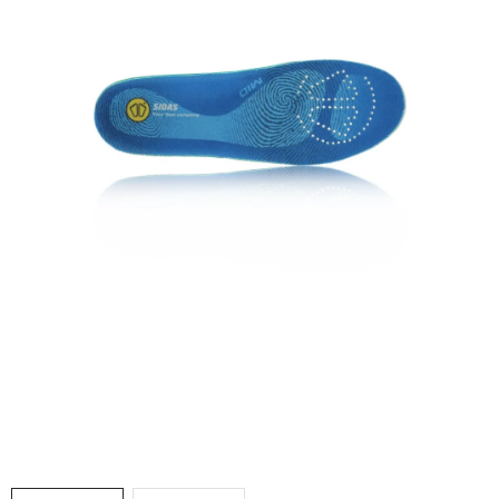
VÝPRODEJ
NAŠE SLUŽBY
NEZAŘAZENÉ
NOVÝ IMPORT
ZIMNÍ SPORTY
LETNÍ SPORTY
EXTRAS
ZNAČKY
BLOG
Doprava a platba
Vrácení a výměna zboží