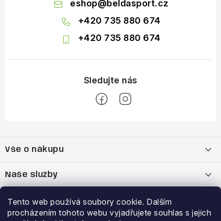
eshop
@
beldasport.cz
+420 735 880 674
+420 735 880 674
Z
á
Vše o nákupu
p
a
Doprava a platba
Naše služby
t
í
Vrácení zboží a výměna zboží
Kamenná prodejna
Výhody a slevy
Tento web používá soubory cookie. Dalším
procházením tohoto webu vyjadřujete souhlas s jejich
Reklamační řád
Bootfitting - tvarování lyžařských bot
Garance nejnižší ceny