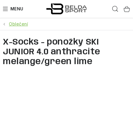
Přejít
Hled
na
obsah
Oblečení
SPORTY
X-Socks - ponožky SKI
BĚH
JUNIOR 4.0 anthracite
GOLDBERGH
melange/green lime
BOGNER
OBLEČENÍ
BOTY
DOPLŇKY