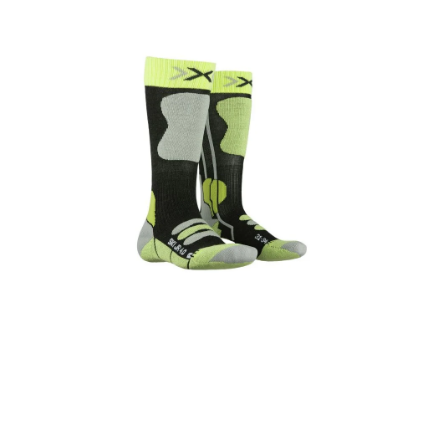
VÝPRODEJ
NAŠE SLUŽBY
NEZAŘAZENÉ
NOVÝ IMPORT
ZIMNÍ SPORTY
LETNÍ SPORTY
EXTRAS
ZNAČKY
BLOG
Doprava a platba
Vrácení a výměna zboží