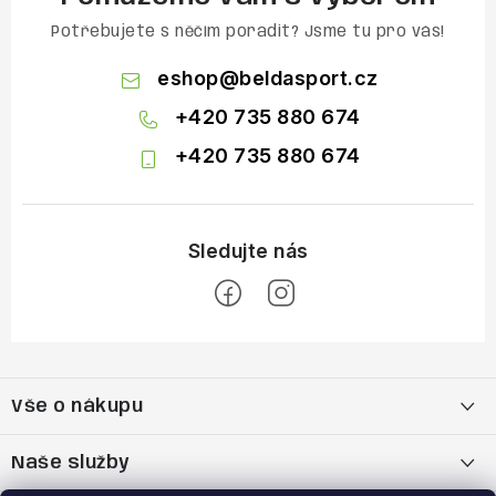
Potřebujete s něčím poradit? Jsme tu pro vás!
eshop
@
beldasport.cz
+420 735 880 674
+420 735 880 674
Z
á
Vše o nákupu
p
a
Doprava a platba
Naše služby
t