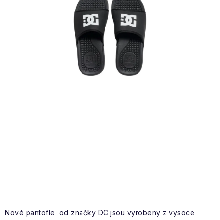
VÝPRODEJ
NAŠE SLUŽBY
NEZAŘAZENÉ
NOVÝ IMPORT
ZIMNÍ SPORTY
LETNÍ SPORTY
EXTRAS
ZNAČKY
BLOG
Doprava a platba
Vrácení a výměna zboží
Nové pantofle od značky DC jsou vyrobeny z vysoce