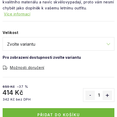
Obchodní podmínky
kvalitního materiálu a navíc skvělovypadají, proto vám nesmí
chybět jako doplněk k vašemu letnímu outfitu.
Více informací
Velikost
Možnosti doručení
659 Kč
–37 %
414 Kč
342 Kč bez DPH
Měrná cena:
PŘIDAT DO KOŠÍKU