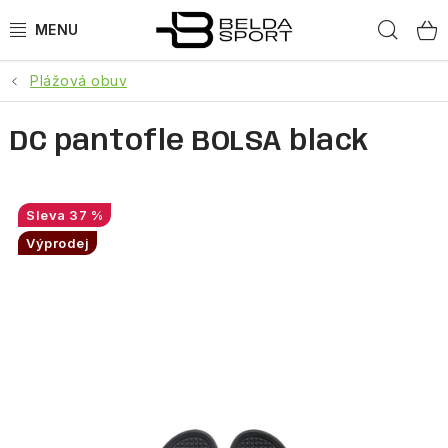
Přejít
Hled
na
obsah
Plážová obuv
SPORTY
DC pantofle BOLSA black
BĚH
GOLDBERGH
37 %
BOGNER
Výprodej
OBLEČENÍ
BOTY
DOPLŇKY