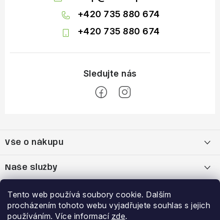
+420 735 880 674
+420 735 880 674
Z
á
Vše o nákupu
p
a
Doprava a platba
Naše služby
t
í
Vrácení zboží a výměna zboží
Kamenná prodejna
Výhody a slevy
Tento web používá soubory cookie. Dalším
procházením tohoto webu vyjadřujete souhlas s jejich
Reklamační řád
Bootfitting - tvarování lyžařských bot
Garance nejnižší ceny
používáním. Více informací
zde
.
Přihlášení