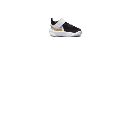
VÝPRODEJ
NAŠE SLUŽBY
NEZAŘAZENÉ
NOVÝ IMPORT
ZIMNÍ SPORTY
LETNÍ SPORTY
EXTRAS
ZNAČKY
BLOG
Doprava a platba
Vrácení a výměna zboží