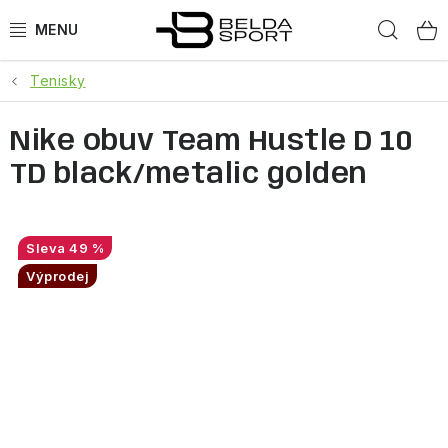
Přejít
Hled
na
obsah
Tenisky
SPORTY
Nike obuv Team Hustle D 10
BĚH
TD black/metalic golden
GOLDBERGH
BOGNER
49 %
Výprodej
OBLEČENÍ
BOTY
DOPLŇKY