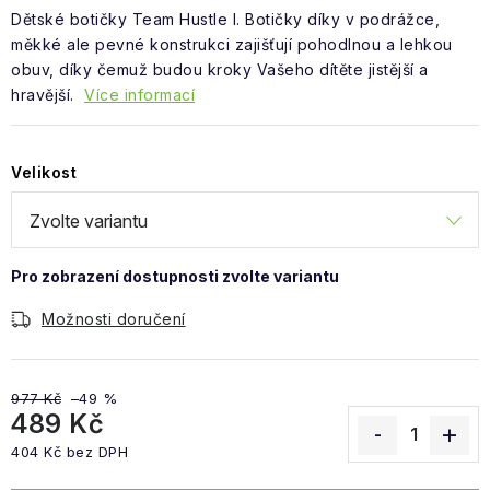
Obchodní podmínky
Dětské botičky Team Hustle l. Botičky díky v podrážce,
měkké ale pevné konstrukci zajišťují pohodlnou a lehkou
obuv, díky čemuž budou kroky Vašeho dítěte jistější a
hravější.
Více informací
Velikost
Možnosti doručení
977 Kč
–49 %
489 Kč
404 Kč bez DPH
Měrná cena: