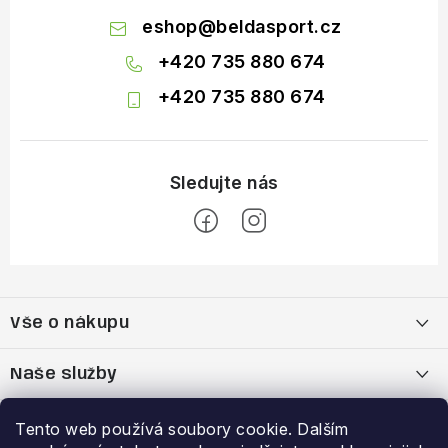
eshop
@
beldasport.cz
+420 735 880 674
+420 735 880 674
Z
á
Vše o nákupu
p
a
Doprava a platba
Naše služby
t
í
Vrácení zboží a výměna zboží
Kamenná prodejna
Výhody a slevy
Tento web používá soubory cookie. Dalším