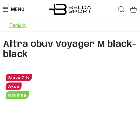
Přejít
Hled
na
obsah
Tenisky
SPORTY
Altra obuv Voyager M black-
BĚH
black
GOLDBERGH
BOGNER
7 %
Akce
OBLEČENÍ
Novinka
BOTY
DOPLŇKY