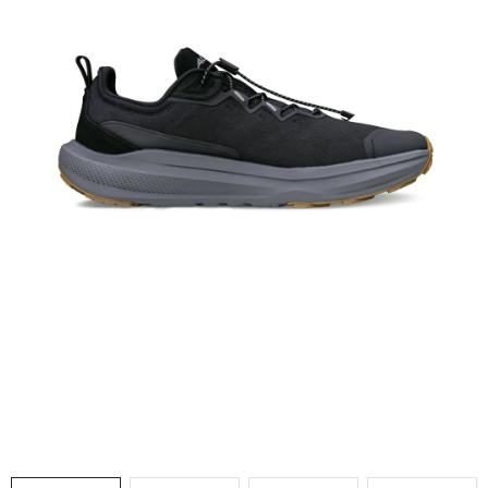
VÝPRODEJ
NAŠE SLUŽBY
NEZAŘAZENÉ
NOVÝ IMPORT
ZIMNÍ SPORTY
LETNÍ SPORTY
EXTRAS
ZNAČKY
BLOG
Doprava a platba
Vrácení a výměna zboží