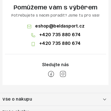
Pomůžeme vám s výběrem
Potřebujete s něčím poradit? Jsme tu pro vás!
eshop
@
beldasport.cz
+420 735 880 674
+420 735 880 674
Z
á
Vše o nákupu
p
a
Doprava a platba