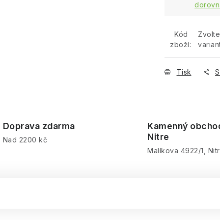
dorovn
Kód
Zvolte
zboží:
varian
Tisk
S
Doprava zdarma
Kamenný obcho
Nitre
Nad 2200 kč
Malíkova 4922/1, Nit