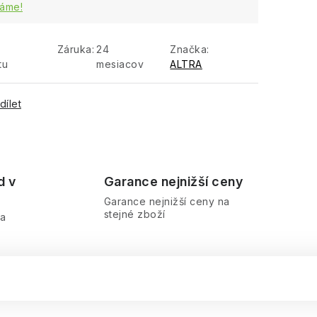
áme!
Záruka
:
24
Značka:
tu
mesiacov
ALTRA
dílet
d v
Garance nejnižší ceny
Garance nejnižší ceny na
stejné zboží
ra