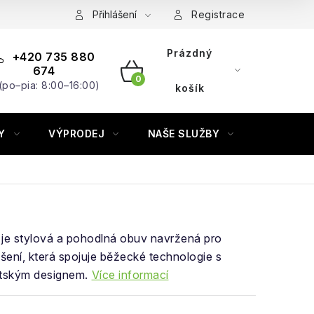
Přihlášení
Registrace
Prázdný
+420 735 880
674
(po–pia: 8:00–16:00)
NÁKUPNÍ
košík
KOŠÍK
Y
VÝPRODEJ
NAŠE SLUŽBY
ZNAČKY
je stylová a pohodlná obuv navržená pro
ení, která spojuje běžecké technologie s
tským designem.
Více informací