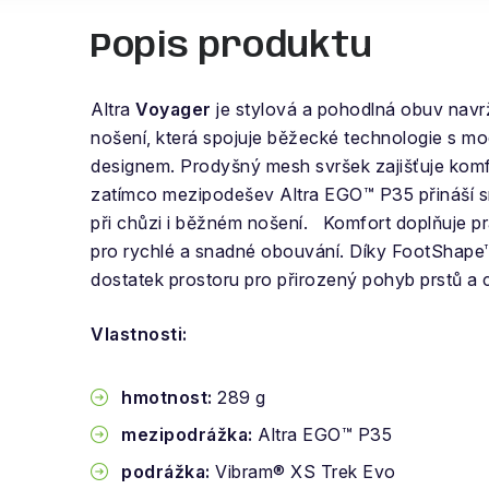
Popis produktu
Altra
Voyager
je stylová a pohodlná obuv nav
nošení, která spojuje běžecké technologie s 
designem. Prodyšný mesh svršek zajišťuje kom
zatímco mezipodešev Altra EGO™ P35 přináší s
při chůzi i běžném nošení. Komfort doplňuje 
pro rychlé a snadné obouvání. Díky FootShape™
dostatek prostoru pro přirozený pohyb prstů a 
Vlastnosti:
hmotnost:
289 g
mezipodrážka:
Altra EGO™ P35
podrážka:
Vibram® XS Trek Evo