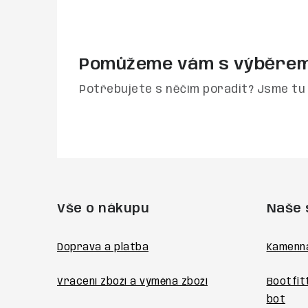
Pomůžeme vám s výběre
Potřebujete s něčím poradit? Jsme tu 
Z
á
Vše o nákupu
Naše 
p
a
Doprava a platba
Kamenn
t
Vrácení zboží a výměna zboží
Bootfit
í
bot