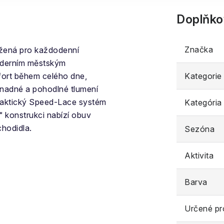
Doplňko
Značka
ržená pro každodenní
moderním městským
fort během celého dne,
Kategorie
nadné a pohodlné tlumení
praktický Speed-Lace systém
Kategória
 konstrukci nabízí obuv
chodidla.
Sezóna
Aktivita
Barva
Určené pr