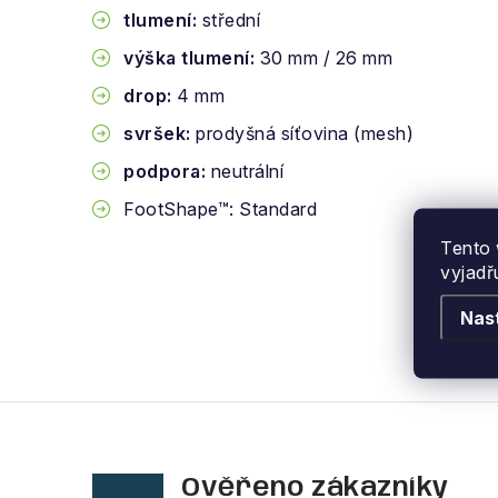
tlumení:
střední
výška tlumení:
30 mm / 26 mm
drop:
4 mm
svršek:
prodyšná síťovina (mesh)
podpora:
neutrální
FootShape™: Standard
Tento 
vyjadř
Nas
Ověřeno zákazníky