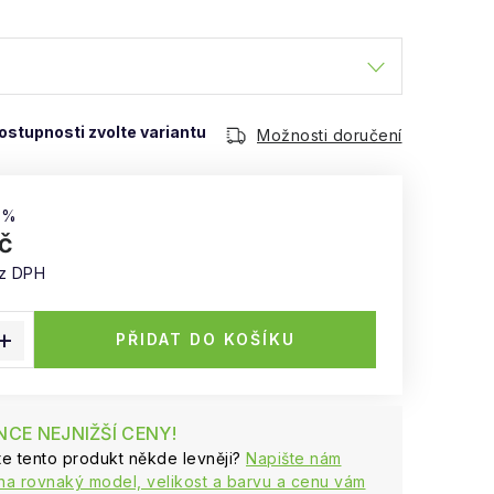
Možnosti doručení
 %
č
ez DPH
:
PŘIDAT DO KOŠÍKU
CE NEJNIŽŠÍ CENY!
ste tento produkt někde levněji?
Napište nám
na rovnaký model, velikost a barvu a cenu vám