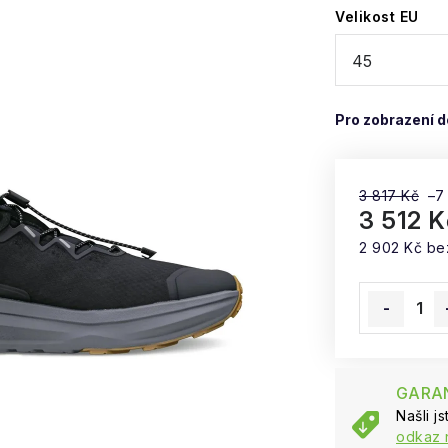
Velikost EU
3 817 Kč
–7
3 512 K
2 902 Kč b
Měrná cena
GARAN
Našli j
odkaz 