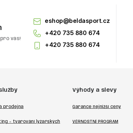
eshop
@
beldasport.cz
m
+420 735 880 674
pro vás!
+420 735 880 674
služby
Výhody a slevy
á prodejna
Garance nejnižší ceny
ting - tvarování lyžařských
VĚRNOSTNÍ PROGRAM