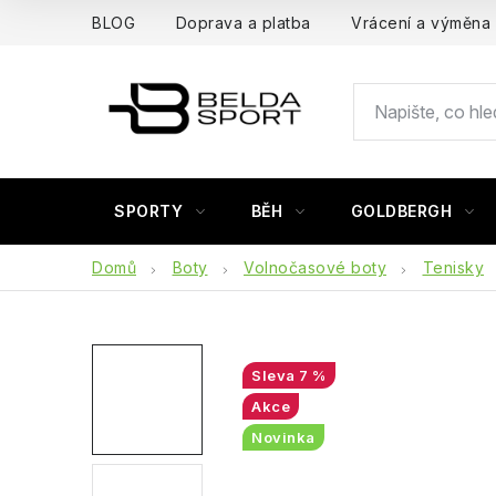
Přejít
BLOG
Doprava a platba
Vrácení a výměna
na
obsah
SPORTY
BĚH
GOLDBERGH
Domů
Boty
Volnočasové boty
Tenisky
7 %
Akce
Novinka