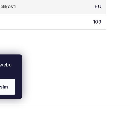
likosti
EU
109
 webu
sím