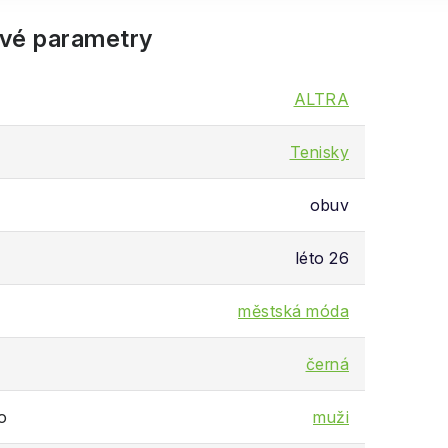
vé parametry
ALTRA
Tenisky
obuv
léto 26
městská móda
černá
o
muži