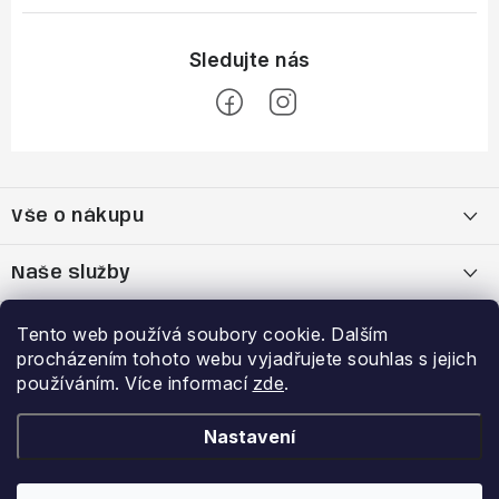
Z
á
Vše o nákupu
p
a
Doprava a platba
Naše služby
t
í
Vrácení zboží a výměna zboží
Kamenná prodejna
Výhody a slevy
Tento web používá soubory cookie. Dalším
procházením tohoto webu vyjadřujete souhlas s jejich
Reklamační řád
Bootfitting - tvarování lyžařských bot
Garance nejnižší ceny
používáním. Více informací
zde
.
Přihlášení
E-mail
Obchodní podmínky
Analýza chodidla Currex
VĚRNOSTNÍ PROGRAM
Nastavení
Podmínky ochrany osobních údajů