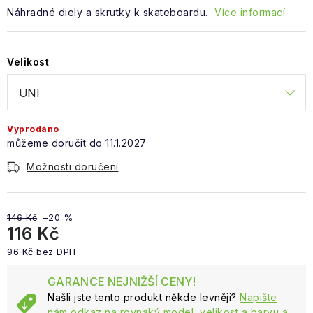
Obchodní podmínky
Náhradné diely a skrutky k skateboardu.
Více informací
Velikost
Vyprodáno
11.1.2027
Možnosti doručení
146 Kč
–20 %
116 Kč
96 Kč bez DPH
Měrná cena:
GARANCE NEJNIŽŠÍ CENY!
Našli jste tento produkt někde levněji?
Napište
nám odkaz na rovnaký model, velikost a barvu a