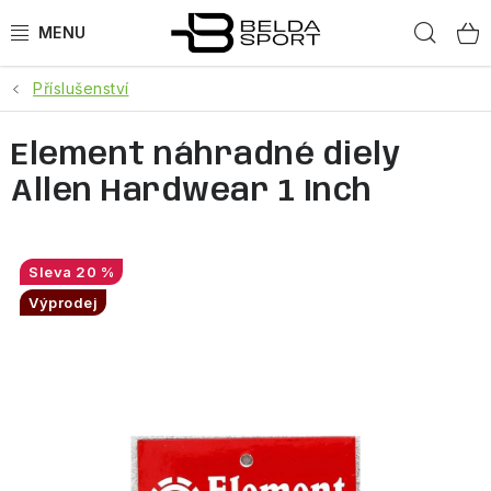
Přejít
Hled
na
obsah
Příslušenství
SPORTY
Element náhradné diely
BĚH
Allen Hardwear 1 Inch
GOLDBERGH
BOGNER
20 %
Výprodej
OBLEČENÍ
BOTY
DOPLŇKY