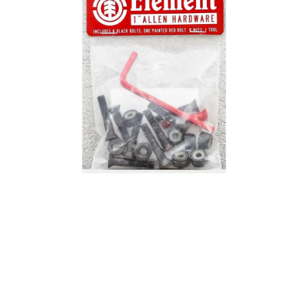
VÝPRODEJ
NAŠE SLUŽBY
NEZAŘAZENÉ
NOVÝ IMPORT
ZIMNÍ SPORTY
LETNÍ SPORTY
EXTRAS
ZNAČKY
BLOG
Doprava a platba
Vrácení a výměna zboží