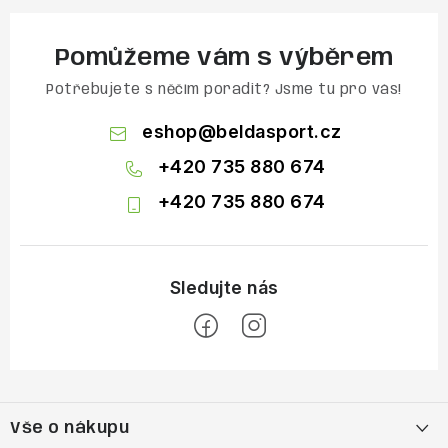
Pomůžeme vám s výběrem
Potřebujete s něčím poradit? Jsme tu pro vás!
eshop
@
beldasport.cz
+420 735 880 674
+420 735 880 674
Z
á
Vše o nákupu
p