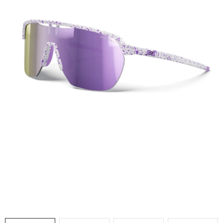
VÝPRODEJ
NAŠE SLUŽBY
NEZAŘAZENÉ
NOVÝ IMPORT
ZIMNÍ SPORTY
LETNÍ SPORTY
EXTRAS
ZNAČKY
BLOG
Doprava a platba
Vrácení a výměna zboží