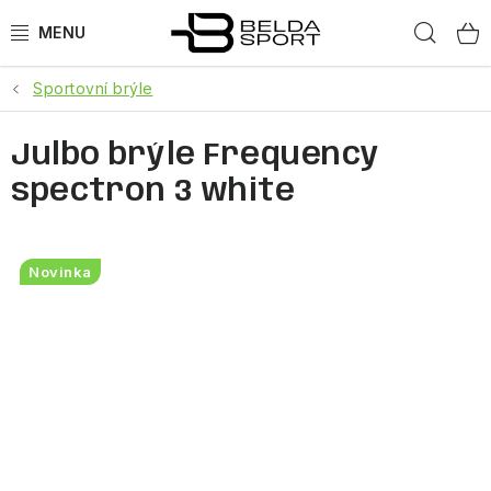
Přejít
Hled
na
obsah
Sportovní brýle
SPORTY
Julbo brýle Frequency
BĚH
spectron 3 white
GOLDBERGH
BOGNER
Novinka
OBLEČENÍ
BOTY
DOPLŇKY