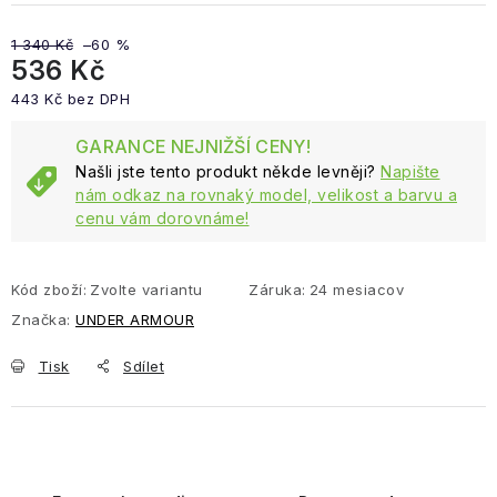
1 340 Kč
–60 %
536 Kč
443 Kč bez DPH
Měrná cena:
GARANCE NEJNIŽŠÍ CENY!
Našli jste tento produkt někde levněji?
Napište
nám odkaz na rovnaký model, velikost a barvu a
cenu vám dorovnáme!
Kód zboží:
Zvolte variantu
Záruka
:
24 mesiacov
Značka:
UNDER ARMOUR
Tisk
Sdílet