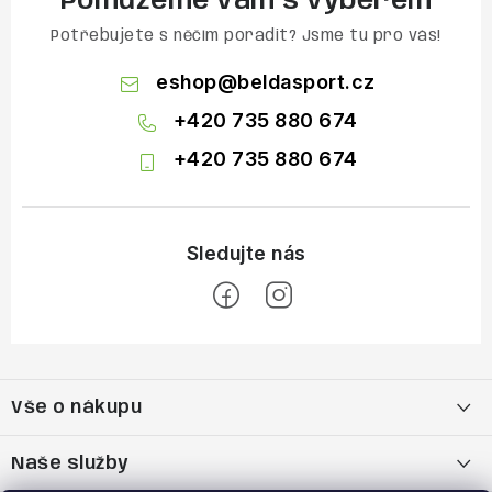
Pomůžeme vám s výběrem
Potřebujete s něčím poradit? Jsme tu pro vás!
eshop
@
beldasport.cz
+420 735 880 674
+420 735 880 674
Z
á
Vše o nákupu
p
a
Doprava a platba
Naše služby
t