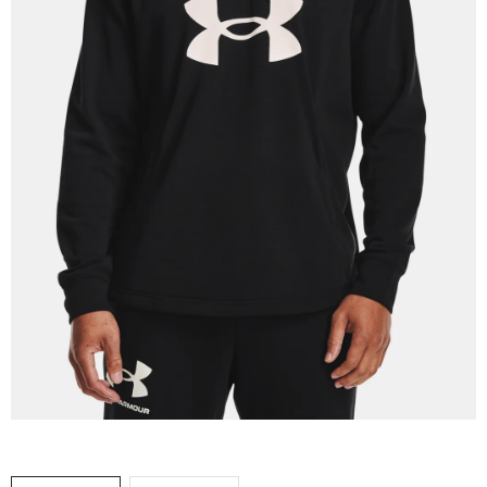
VÝPRODEJ
NAŠE SLUŽBY
NEZAŘAZENÉ
NOVÝ IMPORT
ZIMNÍ SPORTY
LETNÍ SPORTY
EXTRAS
ZNAČKY
BLOG
Doprava a platba
Vrácení a výměna zboží