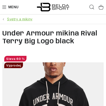
Přejít
Hled
na
obsah
Svetry a mikiny
SPORTY
Under Armour mikina Rival
BĚH
Terry Big Logo black
GOLDBERGH
BOGNER
60 %
Výprodej
OBLEČENÍ
BOTY
DOPLŇKY